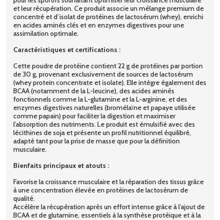
et leur récupération. Ce produit associe un mélange premium de
concentré et d’isolat de protéines de lactosérum (whey), enrichi
en acides aminés clés et en enzymes digestives pour une
assimilation optimale.
Caractéristiques et certifications :
Cette poudre de protéine contient 22 g de protéines par portion
de 30 g, provenant exclusivement de sources de lactosérum
(whey protein concentrate et isolate). Elle intègre également des
BCAA (notamment de la L-leucine), des acides aminés
fonctionnels comme la L-glutamine et la L-arginine, et des
enzymes digestives naturelles (bromélaïne et papaye utilisée
comme papain) pour faciliter la digestion et maximiser
l’absorption des nutriments. Le produit est émulsifié avec des
lécithines de soja et présente un profil nutritionnel équilibré,
adapté tant pour la prise de masse que pour la définition
musculaire.
Bienfaits principaux et atouts :
Favorise la croissance musculaire et la réparation des tissus grâce
à une concentration élevée en protéines de lactosérum de
qualité.
Accélère la récupération après un effort intense grâce à l’ajout de
BCAA et de glutamine, essentiels à la synthèse protéique et à la