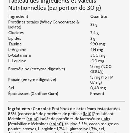
Tableau des Ingrédients et Valeurs
Nutritionnelles (par portion de 30 g)
Ingrédient
Quantité
Protéines totales (Whey Concentrate &
22 g
Isolate)
Glucides
2,4 g
Lipides
2 g
Taurine
990 mg
L-Arginine
414 mg
L-Glutamine
500 mg
L-Leucine
100 mg
13 mg (1200
Bromélaïne (enzyme digestive)
GDU/g)
13 mg (1.5 FIP
Papain (enzyme digestive)
U/mg)
Sel
0,48 mg
Épaississant (Xanthan Gum)
Présent
Ingrédients :
Chocolat:
Protéines de lactosérum instantanées
85% {concentré de protéines de petitlait (
lait
) [émulsifiant:
lécithines (
soja
)], isolât de protéines de lactosérum (
lait
)
[émulsifiant: lécithines (
soja
)]}, taurine 3,3%, cacao maigre en
poudre, arômes, L-arginine 1,7%, L-glutamine 1,7%, sel,