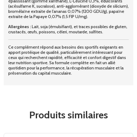
épaississant (gomme xanthane), L-Leucine 0,3%, édulcorants
(acésulfame K, sucralose), anti-agglomérant (dioxyde de silicium),
bromélaïne extraite de l’ananas 0,07% (1200 GDU/g), papaïne
extraite de la Papaye 0,07% (1,5 FIP U/mg).
Allergènes :
Lait, soja (émulsifiant), et traces possibles de gluten,
crustacés, œufs, poissons, céleri, moutarde, sulfites.
Ce complément répond aux besoins des sportifs exigeants en
apport protéique de qualité, particulièrement intéressant pour
ceux qui recherchent rapidité, efficacité et confort digestif dans
leur nutrition sportive. Sa formule complète en fait un allié
quotidien pour la performance, la récupération musculaire et la
préservation du capital musculaire.
Produits similaires