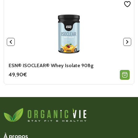
ESN® ISOCLEAR® Whey Isolate 908g
49,90
€
Ce
produit
a
plusieurs
variations.
Les
options
peuvent
être
choisies
sur
À propos
la