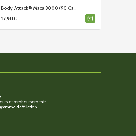
Body Attack® Maca 3000 (90 Ca…
BioTech
17,90
€
49,90
€
Q
ours et remboursements
gramme d’affiliation