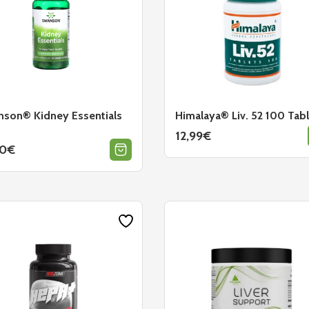
son® Kidney Essentials
Himalaya® Liv. 52 100 Tab
12,99
€
90
€