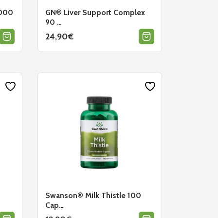
1000
GN® Liver Support Complex
90 …
24,90
€
Swanson® Milk Thistle 100
Cap…