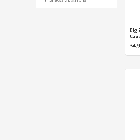
Snacks
Booster
Big
Pendant Entrainement
Caps
34,
Post-Workout
Pre-Workout
Créatine
Creapure
Créatine Monohydrate
Créatine Tamponnée
Kre-Alkalyn
Produits spéciaux