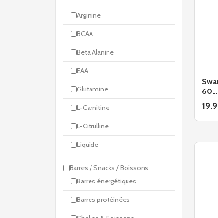
Arginine
BCAA
Beta Alanine
EAA
Swan
Glutamine
60…
19,
L-Carnitine
L-Citrulline
Liquide
Barres / Snacks / Boissons
Barres énergétiques
Barres protéinées
Shakes & Boissons