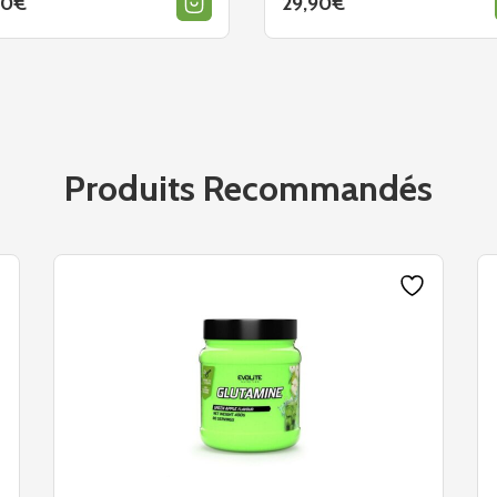
90
€
29,90
€
Produits Recommandés