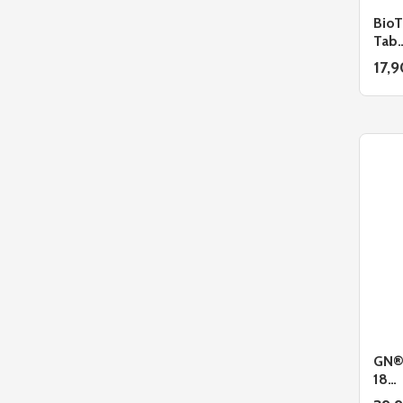
Énergie et endurance
BioT
Boissons et shots
Tab
17,9
Énergisants
Gainer
Flocons d’avoine
Prise de masse
Substituts de repas
Glucides
Tout-en-un
Protéines
Clear
GN®
Liquides
18…