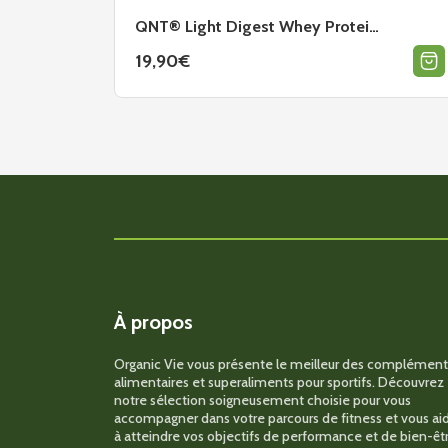
Autres Testo Boosters
QNT® Light Digest Whey Protei…
Support immunitaire
19,90
€
ZMA
Équipement
Accessoires
Ceintures
Gants
Grip pads
À propos
Sangles de tirage
Shakers, bouteilles
Organic Vie vous présente le meilleur des complément
alimentaires et superaliments pour sportifs. Découvrez
Straps
notre sélection soigneusement choisie pour vous
accompagner dans votre parcours de fitness et vous ai
à atteindre vos objectifs de performance et de bien-êtr
Autres