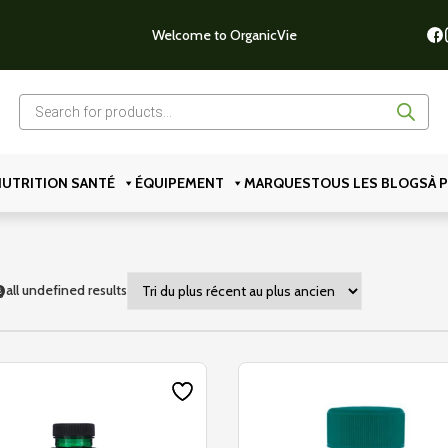
Welcome to OrganicVie
Recherche
de
produits
UTRITION SANTÉ
ÉQUIPEMENT
MARQUES
TOUS LES BLOGS
À 
p
all undefined results