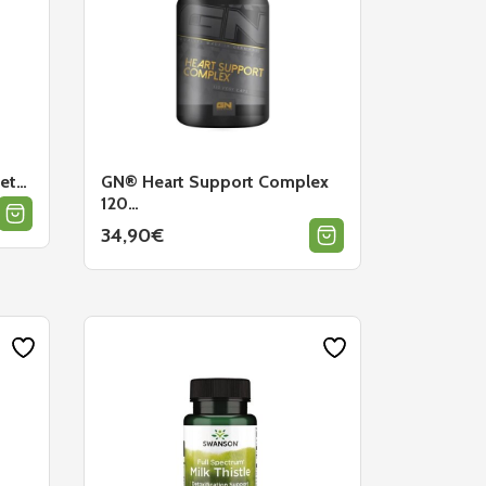
let…
GN® Heart Support Complex
120…
34,90
€