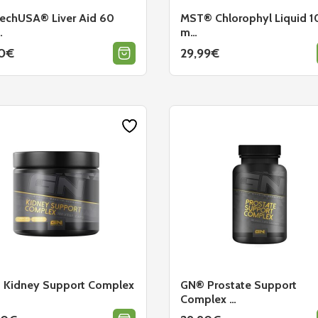
echUSA® Liver Aid 60
MST® Chlorophyl Liquid 
…
m…
0
€
29,99
€
 Kidney Support Complex
GN® Prostate Support
Complex …