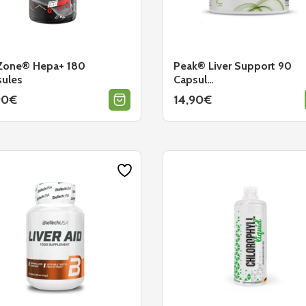
 Zone® Hepa+ 180
Peak® Liver Support 90
ules
Capsul…
90
€
14,90
€