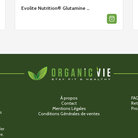
Evolite Nutrition® Glutamine …
À propos
FA
Contact
Ret
Mentions Légales
Pro
s
Conditions Générales de ventes
der
e.