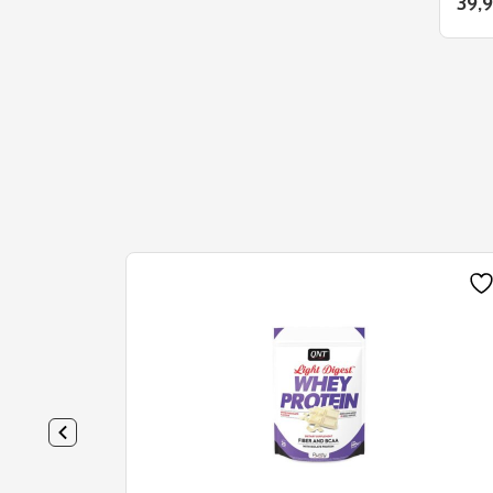
39,
Mélanges Protéinés
Œuf
Véganes
Bœuf
Caséine
Isolate
Whey
Testo-Booster
Ashwagandha
DAA
Maca
Tribulus