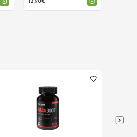
12,90
€