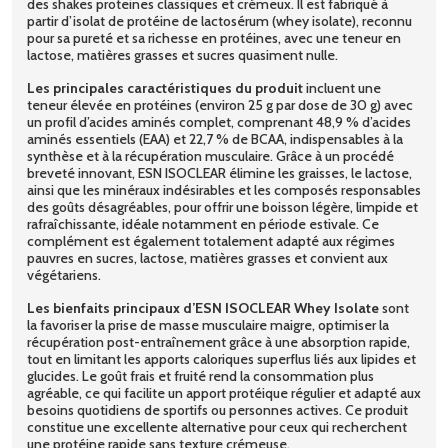
des shakes proteines classiques et crémeux. Il est fabriqué à
partir d’isolat de protéine de lactosérum (whey isolate), reconnu
pour sa pureté et sa richesse en protéines, avec une teneur en
lactose, matières grasses et sucres quasiment nulle.
Les principales caractéristiques du produit
incluent une
teneur élevée en protéines (environ 25 g par dose de 30 g) avec
un profil d’acides aminés complet, comprenant 48,9 % d’acides
aminés essentiels (EAA) et 22,7 % de BCAA, indispensables à la
synthèse et à la récupération musculaire. Grâce à un procédé
breveté innovant, ESN ISOCLEAR élimine les graisses, le lactose,
ainsi que les minéraux indésirables et les composés responsables
des goûts désagréables, pour offrir une boisson légère, limpide et
rafraîchissante, idéale notamment en période estivale. Ce
complément est également totalement adapté aux régimes
pauvres en sucres, lactose, matières grasses et convient aux
végétariens.
Les bienfaits principaux d’ESN ISOCLEAR Whey Isolate
sont
la favoriser la prise de masse musculaire maigre, optimiser la
récupération post-entraînement grâce à une absorption rapide,
tout en limitant les apports caloriques superflus liés aux lipides et
glucides. Le goût frais et fruité rend la consommation plus
agréable, ce qui facilite un apport protéique régulier et adapté aux
besoins quotidiens de sportifs ou personnes actives. Ce produit
constitue une excellente alternative pour ceux qui recherchent
une protéine rapide sans texture crémeuse.