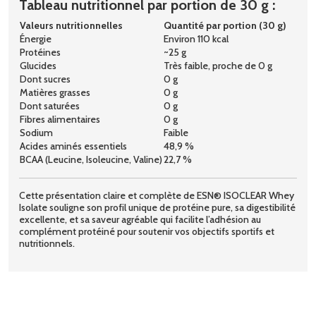
Tableau nutritionnel par portion de 30 g :
Valeurs nutritionnelles
Quantité par portion (30 g)
Énergie
Environ 110 kcal
Protéines
~25 g
Glucides
Très faible, proche de 0 g
Dont sucres
0 g
Matières grasses
0 g
Dont saturées
0 g
Fibres alimentaires
0 g
Sodium
Faible
Acides aminés essentiels
48,9 %
BCAA (Leucine, Isoleucine, Valine)
22,7 %
Cette présentation claire et complète de ESN® ISOCLEAR Whey
Isolate souligne son profil unique de protéine pure, sa digestibilité
excellente, et sa saveur agréable qui facilite l’adhésion au
complément protéiné pour soutenir vos objectifs sportifs et
nutritionnels.