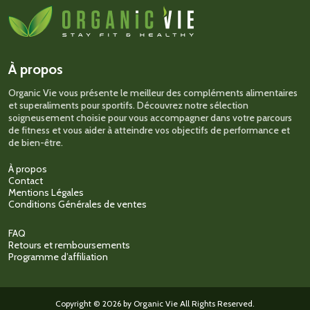
Les
options
peuvent
être
choisies
sur
À propos
la
page
Organic Vie vous présente le meilleur des compléments alimentaires
du
et superaliments pour sportifs. Découvrez notre sélection
produit
soigneusement choisie pour vous accompagner dans votre parcours
de fitness et vous aider à atteindre vos objectifs de performance et
de bien-être.
À propos
Contact
Mentions Légales
Conditions Générales de ventes
FAQ
Retours et remboursements
Programme d’affiliation
Copyright © 2026 by Organic Vie All Rights Reserved.