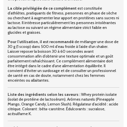
La cible privilégiée de ce complément
est constituée
d’athlètes, pratiquants de fitness, personnes en phase de sèche
ou cherchant à augmenter leur apport en protéines sans sucres ni
lactose. Il intéresse particulièrement les personnes intolérantes
au lactose ou suivant un régime alimentaire strict faible en
glucides et graisses.
Pour l’utilisation, il est recommandé
de mélanger une dose de
30 g (1 scoop) dans 500 ml d’eau froide à l’aide d’un shaker.
Laisser reposer la boisson 30 à 60 secondes avant
consommation afin d’obtenir une texture optimale et un goût
parfaitement rafraîchissant. Ce complément alimentaire doit
être intégré dans le cadre d’une alimentation équilibrée. Il
convient d’éviter un surdosage et de consulter un professionnel
de santé en cas de doute, notamment chez les femmes
enceintes ou allaitantes.
Liste des ingrédients selon les saveurs :
Whey protein isolate
(isolat de protéine de lactosérum). Arômes naturels (Pineapple
Mango, Orange Candy, Lemon Slush). Régulateur d’acidité : acide
citrique. Colorant : bêta-carotène. Édulcorants : sucralose,
acésulfame K.