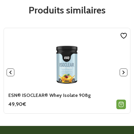
Produits similaires
ESN® ISOCLEAR® Whey Isolate 908g
49,90
€
Ce
produit
a
plusieurs
variations.