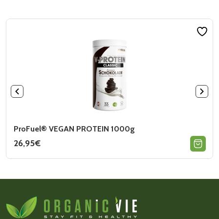
ProFuel® VEGAN PROTEIN 1000g
26,95
€
Ce
produit
a
plusieurs
variations.
Les
options
peuvent
être