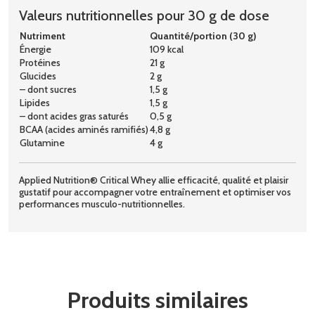
Valeurs nutritionnelles pour 30 g de dose
Nutriment
Quantité/portion (30 g)
Énergie
109 kcal
Protéines
21 g
Glucides
2 g
– dont sucres
1,5 g
Lipides
1,5 g
– dont acides gras saturés
0,5 g
BCAA (acides aminés ramifiés)
4,8 g
Glutamine
4 g
Applied Nutrition® Critical Whey allie efficacité, qualité et plaisir
gustatif pour accompagner votre entraînement et optimiser vos
performances musculo-nutritionnelles.
Produits similaires