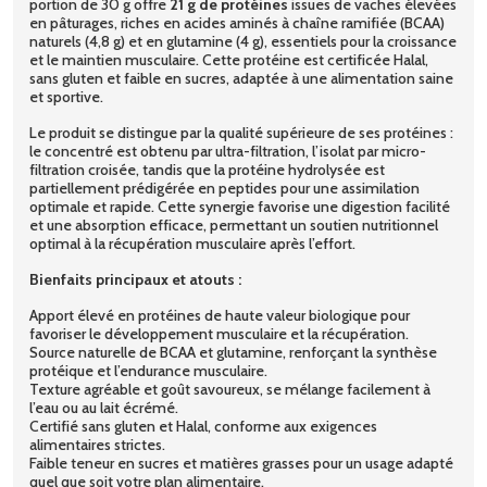
portion de 30 g offre
21 g de protéines
issues de vaches élevées
en pâturages, riches en acides aminés à chaîne ramifiée (BCAA)
naturels (4,8 g) et en glutamine (4 g), essentiels pour la croissance
et le maintien musculaire. Cette protéine est certificée Halal,
sans gluten et faible en sucres, adaptée à une alimentation saine
et sportive.
Le produit se distingue par la qualité supérieure de ses protéines :
le concentré est obtenu par ultra-filtration, l’isolat par micro-
filtration croisée, tandis que la protéine hydrolysée est
partiellement prédigérée en peptides pour une assimilation
optimale et rapide. Cette synergie favorise une digestion facilité
et une absorption efficace, permettant un soutien nutritionnel
optimal à la récupération musculaire après l’effort.
Bienfaits principaux et atouts :
Apport élevé en protéines de haute valeur biologique pour
favoriser le développement musculaire et la récupération.
Source naturelle de BCAA et glutamine, renforçant la synthèse
protéique et l’endurance musculaire.
Texture agréable et goût savoureux, se mélange facilement à
l’eau ou au lait écrémé.
Certifié sans gluten et Halal, conforme aux exigences
alimentaires strictes.
Faible teneur en sucres et matières grasses pour un usage adapté
quel que soit votre plan alimentaire.