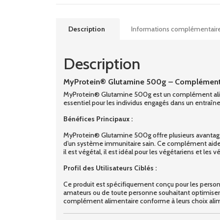
Description
Informations complémentair
Description
MyProtein® Glutamine 500g – Complément
MyProtein® Glutamine 500g est un complément aliment
essentiel pour les individus engagés dans un entraî
Bénéfices Principaux :
MyProtein® Glutamine 500g offre plusieurs avantages si
d’un système immunitaire sain. Ce complément aide à 
il est végétal, il est idéal pour les végétariens et les v
Profil des Utilisateurs Ciblés :
Ce produit est spécifiquement conçu pour les personn
amateurs ou de toute personne souhaitant optimiser 
complément alimentaire conforme à leurs choix alim