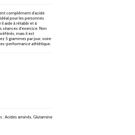
llent complément d’acide
idéal pour les personnes
 aide à rétablir et à
es séances d’exercice. Non
référés, mais il est
ez 5 grammes par jour, voire
ycles-performance athlétique.
s :
Acides aminés
,
Glutamine