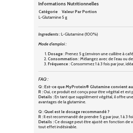
Informations Nutritionnelles
Catégorie
Valeur Par Portion
L-Glutamine
5 g
Ingredients :
L-Glutamine (100%)
Mode d’emploi :
Dosage
: Prenez 5 g (environ une cuillère à caf
Consommation
: Mélangez avec de l’eau ou de 
Fréquence
: Consommez 1 à 3 fois par jour, idé
FAQ :
Q : Est-ce que MyProtein® Glutamine convient au
R :
Oui, ce produit est conçu pour être végétal et est 
Details :
En tant que supplément végétal, il offre une 
avantages de la glutamine.
Q : Quel est le dosage recommandé ?
R :
Il est recommandé de prendre 5 g par jour, 1 à 3 foi
Details :
Ce dosage peut être ajusté en fonction de vo
tout effet indésirable.