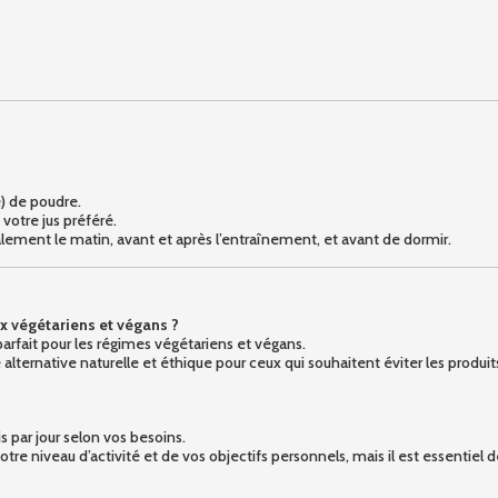
é) de poudre.
votre jus préféré.
alement le matin, avant et après l’entraînement, et avant de dormir.
x végétariens et végans ?
parfait pour les régimes végétariens et végans.
alternative naturelle et éthique pour ceux qui souhaitent éviter les produi
s par jour selon vos besoins.
tre niveau d’activité et de vos objectifs personnels, mais il est essentie