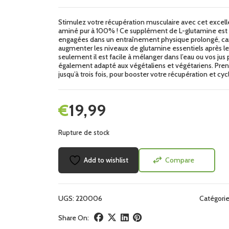
Stimulez votre récupération musculaire avec cet exce
aminé pur à 100% ! Ce supplément de L-glutamine est 
engagées dans un entraînement physique prolongé, car il
augmenter les niveaux de glutamine essentiels après l
seulement il est facile à mélanger dans l’eau ou vos jus p
également adapté aux végétaliens et végétariens. Pren
jusqu’à trois fois, pour booster votre récupération et c
€
19,99
Rupture de stock
Add to wishlist
Compare
UGS:
220006
Catégorie
Share On: