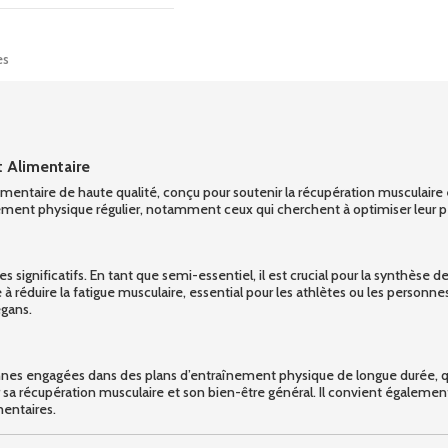
es
 Alimentaire
aire de haute qualité, conçu pour soutenir la récupération musculaire e
nement physique régulier, notamment ceux qui cherchent à optimiser leur p
gnificatifs. En tant que semi-essentiel, il est crucial pour la synthèse des
réduire la fatigue musculaire, essential pour les athlètes ou les personn
égans.
es engagées dans des plans d’entraînement physique de longue durée, qu’il
sa récupération musculaire et son bien-être général. Il convient égalemen
entaires.