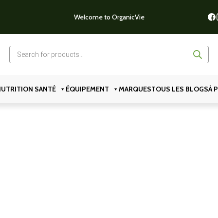
Welcome to OrganicVie
Recherche
de
produits
UTRITION SANTÉ
ÉQUIPEMENT
MARQUES
TOUS LES BLOGS
À 