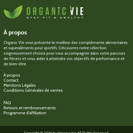
Les
options
peuvent
être
choisies
sur
À propos
la
page
Organic Vie vous présente le meilleur des compléments alimentaires
du
et superaliments pour sportifs. Découvrez notre sélection
produit
soigneusement choisie pour vous accompagner dans votre parcours
de fitness et vous aider à atteindre vos objectifs de performance et
de bien-être.
À propos
Contact
Mentions Légales
Conditions Générales de ventes
FAQ
Retours et remboursements
Programme d’affiliation
Copyright © 2026 by Organic Vie All Rights Reserved.