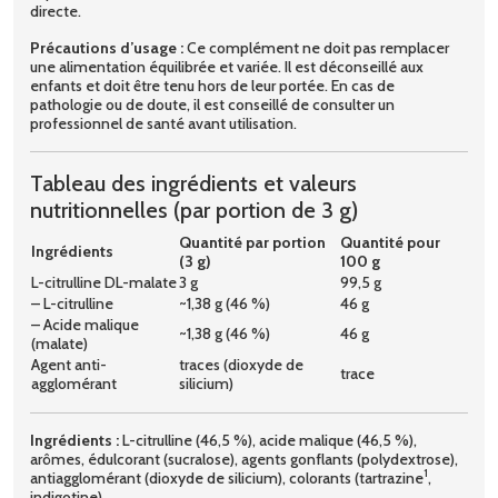
directe.
Précautions d’usage :
Ce complément ne doit pas remplacer
une alimentation équilibrée et variée. Il est déconseillé aux
enfants et doit être tenu hors de leur portée. En cas de
pathologie ou de doute, il est conseillé de consulter un
professionnel de santé avant utilisation.
Tableau des ingrédients et valeurs
nutritionnelles (par portion de 3 g)
Quantité par portion
Quantité pour
Ingrédients
(3 g)
100 g
L-citrulline DL-malate
3 g
99,5 g
– L-citrulline
~1,38 g (46 %)
46 g
– Acide malique
~1,38 g (46 %)
46 g
(malate)
Agent anti-
traces (dioxyde de
trace
agglomérant
silicium)
Ingrédients :
L-citrulline (46,5 %), acide malique (46,5 %),
arômes, édulcorant (sucralose), agents gonflants (polydextrose),
1
antiagglomérant (dioxyde de silicium), colorants (tartrazine
,
indigotine).