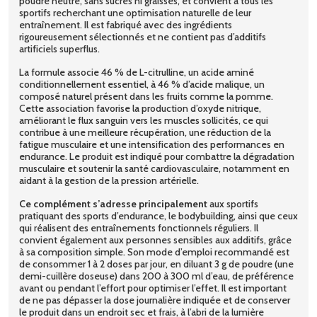
poudre neutre, sans sucres ni graisses, et convient à tous les
sportifs recherchant une optimisation naturelle de leur
entraînement. Il est fabriqué avec des ingrédients
rigoureusement sélectionnés et ne contient pas d’additifs
artificiels superflus.
La formule associe 46 % de L-citrulline, un acide aminé
conditionnellement essentiel, à 46 % d’acide malique, un
composé naturel présent dans les fruits comme la pomme.
Cette association favorise la production d’oxyde nitrique,
améliorant le flux sanguin vers les muscles sollicités, ce qui
contribue à une meilleure récupération, une réduction de la
fatigue musculaire et une intensification des performances en
endurance. Le produit est indiqué pour combattre la dégradation
musculaire et soutenir la santé cardiovasculaire, notamment en
aidant à la gestion de la pression artérielle.
Ce complément s’adresse principalement
aux sportifs
pratiquant des sports d’endurance, le bodybuilding, ainsi que ceux
qui réalisent des entraînements fonctionnels réguliers. Il
convient également aux personnes sensibles aux additifs, grâce
à sa composition simple. Son mode d’emploi recommandé est
de consommer 1 à 2 doses par jour, en diluant 3 g de poudre (une
demi-cuillère doseuse) dans 200 à 300 ml d’eau, de préférence
avant ou pendant l’effort pour optimiser l’effet. Il est important
de ne pas dépasser la dose journalière indiquée et de conserver
le produit dans un endroit sec et frais, à l’abri de la lumière