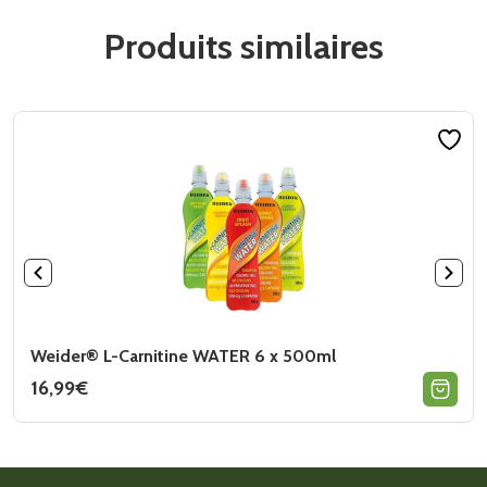
Produits similaires
Weider® L-Carnitine WATER 6 x 500ml
16,99
€
Ce
produit
a
plusieurs
variations.