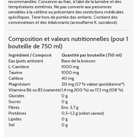
recommandée. Conserver au frais, à l’abri de la lumière et des
températures extrêmes. Ne pas convenir aux personnes
sensibles à la caféine ou présentant des restrictions médicales
spécifiques. Tenir hors de portée des enfants. Contient des
conservateurs et des édulcorants (acesulfame K, sucralose).
Composition et valeurs nutritionnelles (pour 1
bouteille de 750 ml)
Ingrédient / Composé
Quantité par bouteille (750 ml)
Eau (puits artésien)
Base de la boisson
L-Carnitine
1000 mg
Taurine
1000 mg
Caféine
40 mg
Magnésium
213 mg (57 % valeur quotidienne*)
Vitamine B6 ou B3 (variante)
1,4 mg (100 %) ou 17,3 mg (108 %)
Glucides
0 g
Sucres
0 g
Fibres
Env. 2,7 g
Protéines
0,5–1,2 g (selon saveur)
Lipides
0 g
Sel
0 g