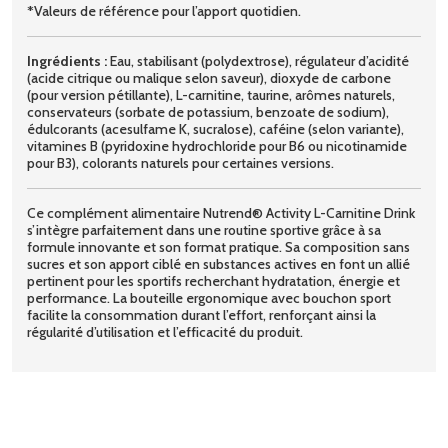
*Valeurs de référence pour l’apport quotidien.
Ingrédients :
Eau, stabilisant (polydextrose), régulateur d’acidité
(acide citrique ou malique selon saveur), dioxyde de carbone
(pour version pétillante), L-carnitine, taurine, arômes naturels,
conservateurs (sorbate de potassium, benzoate de sodium),
édulcorants (acesulfame K, sucralose), caféine (selon variante),
vitamines B (pyridoxine hydrochloride pour B6 ou nicotinamide
pour B3), colorants naturels pour certaines versions.
Ce complément alimentaire Nutrend® Activity L-Carnitine Drink
s’intègre parfaitement dans une routine sportive grâce à sa
formule innovante et son format pratique. Sa composition sans
sucres et son apport ciblé en substances actives en font un allié
pertinent pour les sportifs recherchant hydratation, énergie et
performance. La bouteille ergonomique avec bouchon sport
facilite la consommation durant l’effort, renforçant ainsi la
régularité d’utilisation et l’efficacité du produit.