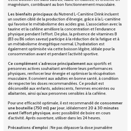
magnésium, contribuant au bon fonctionnement musculaire.
Les bienfaits principaux
du Nutrend L-Carnitine Drink incluent
un soutien ciblé de la production d’énergie, grâce à la L-carnitine
qui favorise le métabolisme des acides gras. L’association avec la
taurine et la caféine améliore la concentration et l’endurance
physique pendant l’effort. De plus, la présence de vitamines B
(B3 ou B6 selon saveur) participe à la réduction de la fatigue et à
un métabolisme énergétique normal. L’hydratation est
également optimisée via cette boisson légère, idéale pour la
consommation avant et pendant l’activité sportive.
Ce complément s’adresse principalement
aux sportifs et
personnes actives souhaitant améliorer leurs performances
physiques, renforcer leur énergie et optimiser la récupération
musculaire. Il convient aux adultes en bonne santé, à condition
de respecter les doses recommandées. Ce produit est
déconseillé aux enfants, adolescents, femmes enceintes ou
allaitantes, ainsi qu’aux personnes sensibles à la caféine.
Pour une efficacité optimale, il est recommandé de
consommer
une bouteille (750 ml) par jour
, idéalement
20 à 30 minutes
avant l’effort physique
, avec possibilité de boire en cours
d’activité. Après ouverture, utiliser dans les 24 heures.
Précautions d’emploi :
Ne pas dépasser la dose journalière