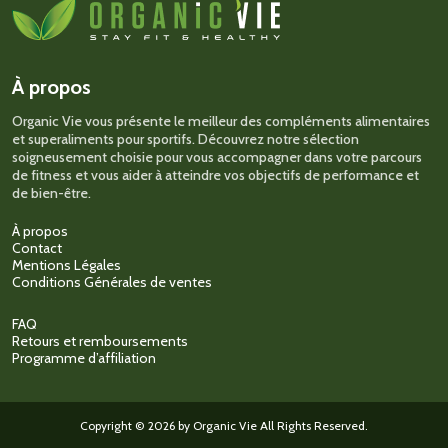
options
peuvent
être
choisies
sur
À propos
la
page
Organic Vie vous présente le meilleur des compléments alimentaires
du
et superaliments pour sportifs. Découvrez notre sélection
produit
soigneusement choisie pour vous accompagner dans votre parcours
de fitness et vous aider à atteindre vos objectifs de performance et
de bien-être.
À propos
Contact
Mentions Légales
Conditions Générales de ventes
FAQ
Retours et remboursements
Programme d’affiliation
Copyright © 2026 by Organic Vie All Rights Reserved.