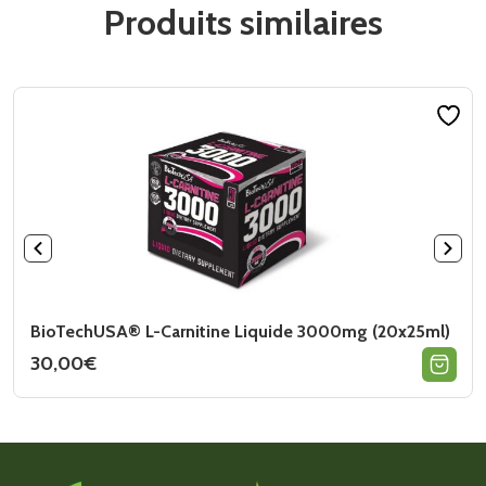
Produits similaires
BioTechUSA® L-Carnitine Liquide 3000mg (20x25ml)
30,00
€
Ce
produit
a
plusieurs
variations.
Les