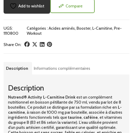
Add to wishlist
Compare
UGS:
Catégories :
Acides aminés
,
Booster
,
L-Carnitine
,
Pre-
1110800
Workout
Share On:
Description
Informations complémentaires
Description
Nutrend® Activity L-Carnitine Drink
est un complément
nutritionnel en boisson pétillante de 750 ml, vendu par lot de 8
bouteilles. Ce produit se distingue par sa formulation riche en
L-
carnitine
, à raison de 1000 mg par bouteille, associée à d’autres
ingrédients fonctionnels tels que
taurine
,
caféine
, et vitamines
du groupe B (B3 et B6 selon la variante). L’eau utilisée provient
d’un puits artésien certifié, garantissant une qualité optimale.
Cette boisson est
sans sucres
, faible en calories, et enrichie en