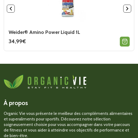
Weider® Amino Power Liquid 1L
34,99
€
Ce
produit
a
plusieurs
variations.
Les
options
peuvent
être
choisies
sur
À propos
la
page
Organic Vie vous présente le meilleur des compléments alimentaires
du
et superaliments pour sportifs. Découvrez notre sélection
produit
soigneusement choisie pour vous accompagner dans votre parcours
de fitness et vous aider à atteindre vos objectifs de performance et
de bien-être.