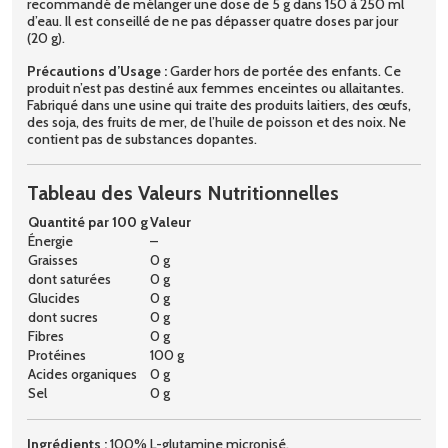
recommandé de mélanger une dose de 5 g dans 150 à 250 ml
d’eau. Il est conseillé de ne pas dépasser quatre doses par jour
(20 g).
Précautions d’Usage :
Garder hors de portée des enfants. Ce
produit n’est pas destiné aux femmes enceintes ou allaitantes.
Fabriqué dans une usine qui traite des produits laitiers, des œufs,
des soja, des fruits de mer, de l’huile de poisson et des noix. Ne
contient pas de substances dopantes.
Tableau des Valeurs Nutritionnelles
Quantité par 100 g
Valeur
Énergie
–
Graisses
0 g
dont saturées
0 g
Glucides
0 g
dont sucres
0 g
Fibres
0 g
Protéines
100 g
Acides organiques
0 g
Sel
0 g
Ingrédients :
100% L-glutamine micronisé.