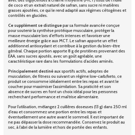
de coco et un extrait naturel de safran, sans sucre ni matières
grasses ajoutées, ce qui le rend adapté aux régimes cétogènes et
contrôlés en glucides.
Ce supplément se distingue
par sa formule avancée conçue
pour soutenir la synthèse protéique musculaire, protéger la
masse musculaire lors d’efforts intenses et favoriser une
meilleure énergie grâce aux MCT. Le safran apporte un effet
additionnel antioxydant et contribue à la gestion du bien-être
général. Chaque portion apporte 8 g de protéines provenant des
EAA, sans sucres ajoutés, avec un goût agréable, une
caractéristique rare dans les formulations d’acides aminés.
Principalement destiné
aux sportifs actifs, adeptes de
musculation, de fitness ou suivant un régime low-carb/keto, ce
produit se consomme idéalement entre les repas et avant le
coucher pour maximiser l’assimilation. Sa praticité et son
absence de sucres en font un choix idéal pour les personnes
recherchant performance et maîtrise alimentaire.
Pour l’utilisation, mélangez 2 cuillères doseuses (13 g) dans 250 ml
d’eau et consommez une portion entre les repas et
éventuellement une autre avant le sommeil. Il est important de
ne pas dépasser la dose recommandée. Conservez le produit au
sec, à l’abri de la lumière et hors de portée des enfants.