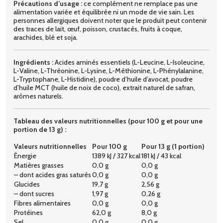
Précautions d’usage :
ce complément ne remplace pas une
alimentation variée et équilibrée ni un mode de vie sain. Les
personnes allergiques doivent noter que le produit peut contenir
des traces de lait, œuf, poisson, crustacés, fruits à coque,
arachides, blé et soja.
Ingrédients :
Acides aminés essentiels (L-Leucine, L-Isoleucine,
L-Valine, L-Thréonine, L-Lysine, L-Méthionine, L-Phénylalanine,
L-Tryptophane, L-Histidine), poudre d’huile d’avocat, poudre
d’huile MCT (huile de noix de coco), extrait naturel de safran,
arômes naturels.
Tableau des valeurs nutritionnelles (pour 100 g et pour une
portion de 13 g) :
Valeurs nutritionnelles
Pour 100 g
Pour 13 g (1 portion)
Énergie
1389 kJ / 327 kcal
181 kJ / 43 kcal
Matières grasses
0,0 g
0,0 g
– dont acides gras saturés
0,0 g
0,0 g
Glucides
19,7 g
2,56 g
– dont sucres
1,97 g
0,26 g
Fibres alimentaires
0,0 g
0,0 g
Protéines
62,0 g
8,0 g
Sel
0,0 g
0,0 g