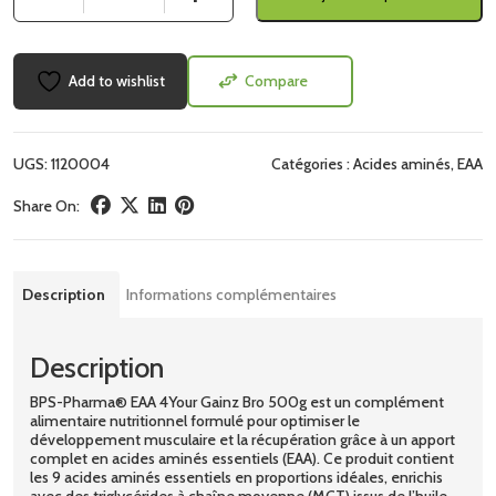
Add to wishlist
Compare
UGS:
1120004
Catégories :
Acides aminés
,
EAA
Share On:
Description
Informations complémentaires
Description
BPS-Pharma® EAA 4Your Gainz Bro 500g est un complément
alimentaire nutritionnel formulé pour optimiser le
développement musculaire et la récupération grâce à un apport
complet en acides aminés essentiels (EAA). Ce produit contient
les 9 acides aminés essentiels en proportions idéales, enrichis
avec des triglycérides à chaîne moyenne (MCT) issus de l’huile