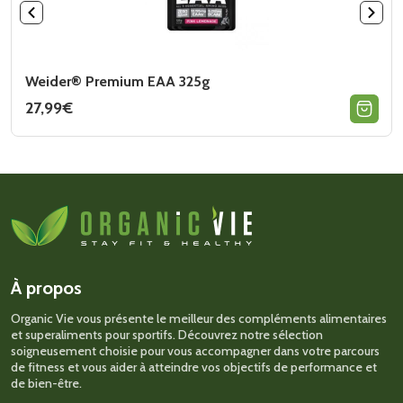
Weider® Premium EAA 325g
27,99
€
Ce
produit
a
plusieurs
variations.
Les
options
peuvent
être
choisies
sur
À propos
la
page
Organic Vie vous présente le meilleur des compléments alimentaires
du
et superaliments pour sportifs. Découvrez notre sélection
produit
soigneusement choisie pour vous accompagner dans votre parcours
de fitness et vous aider à atteindre vos objectifs de performance et
de bien-être.