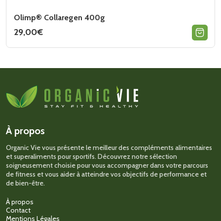
Olimp® Collaregen 400g
29,00
€
Ce
produit
a
plusieurs
variations.
Les
options
peuvent
être
choisies
sur
À propos
la
page
Organic Vie vous présente le meilleur des compléments alimentaires
du
et superaliments pour sportifs. Découvrez notre sélection
produit
soigneusement choisie pour vous accompagner dans votre parcours
de fitness et vous aider à atteindre vos objectifs de performance et
de bien-être.
À propos
Contact
Mentions Légales