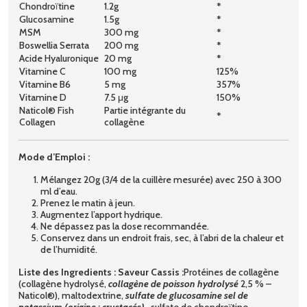
Chondroïtine
1.2g
*
Glucosamine
1.5g
*
MSM
300 mg
*
Boswellia Serrata
200 mg
*
Acide Hyaluronique
20 mg
*
Vitamine C
100 mg
125%
Vitamine B6
5 mg
357%
Vitamine D
7.5 μg
150%
Naticol® Fish
Partie intégrante du
*
Collagen
collagène
Mode d’Emploi :
Mélangez 20g (3/4 de la cuillère mesurée) avec 250 à 300
ml d’eau.
Prenez le matin à jeun.
Augmentez l’apport hydrique.
Ne dépassez pas la dose recommandée.
Conservez dans un endroit frais, sec, à l’abri de la chaleur et
de l’humidité.
Liste des Ingredients :
Saveur Cassis :
Protéines de collagène
(collagène hydrolysé,
collagène de poisson hydrolysé
2,5 % –
Naticol®), maltodextrine,
sulfate de glucosamine sel de