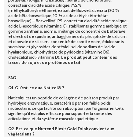
potassium (origine : crustacés)
, sulfate de chondroïtine,
correcteur d’acidité acide citrique, MSM
(méthylsulfonylméthane), extrait de Boswellia serrata (20 %
acide bêta-boswellique, 10 % acide acétyl-céto-bêta-
boswellique) – Boswellin® PS, correcteur d’acidité acide malique,
acide L-ascorbique (vitamine C), stabilisants gomme arabique et
gomme xanthane, arôme, mélange de concentré de betterave
et d’extrait de spiruline, antiagglomérants phosphate de calcium
et dioxyde de silicium, concentré de carotte noire, édulcorants
sucralose et glycosides de stéviol, sel de sodium de l’acide
hyaluronique, chlorhydrate de pyridoxine (vitamine B6),
cholécalciférol (vitamine D).
Le produit peut contenir des
traces de soja et de protéines de lait.
FAQ
Q1. Qu’est-ce que Naticol® ?
Naticol® est un peptide de collagène de poisson produit par
hydrolyse enzymatique, caractérisé par son faible poids
moléculaire, ce qui facilite son absorption par l’organisme. Cela
signifie qu’il est plus efficace pour supporter la santé des
articulations et du système musculosquelettique.
Q2. Est-ce que Nutrend Flexit Gold Drink convient aux
végétariens ?