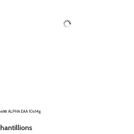
uel® ALPHA EAA 10x14g
antillions