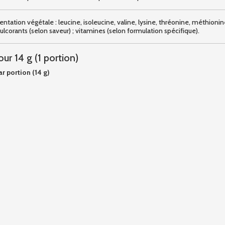
tation végétale : leucine, isoleucine, valine, lysine, thréonine, méthionin
ulcorants (selon saveur) ; vitamines (selon formulation spécifique).
ur 14 g (1 portion)
r portion (14 g)