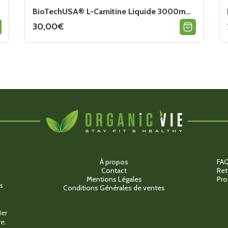
BioTechUSA® L-Carnitine Liquide 3000mg (20x25ml)
30,00
€
Ce
produit
a
plusieurs
variations.
Les
options
peuvent
être
choisies
sur
la
page
du
produit
À propos
FA
Contact
Ret
Mentions Légales
Pro
s
Conditions Générales de ventes
der
e.