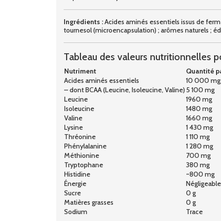
Ingrédients :
Acides aminés essentiels issus de fermen
tournesol (microencapsulation) ; arômes naturels ; éd
Tableau des valeurs nutritionnelles po
Nutriment
Quantité pa
Acides aminés essentiels
10 000 mg
– dont BCAA (Leucine, Isoleucine, Valine)
5 100 mg
Leucine
1960 mg
Isoleucine
1480 mg
Valine
1660 mg
Lysine
1 430 mg
Thréonine
1 110 mg
Phénylalanine
1 280 mg
Méthionine
700 mg
Tryptophane
380 mg
Histidine
~800 mg
Énergie
Négligeable
Sucre
0 g
Matières grasses
0 g
Sodium
Trace