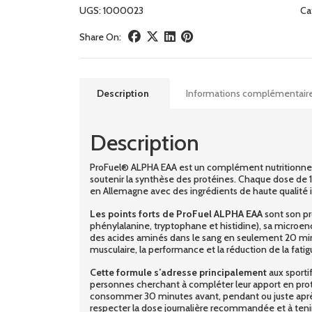
UGS:
1000023
Ca
Share On:
Description
Informations complémentair
Description
ProFuel® ALPHA EAA est un complément nutritionnel 
soutenir la synthèse des protéines. Chaque dose de 1
en Allemagne avec des ingrédients de haute qualité is
Les points forts de ProFuel ALPHA EAA
sont son pro
phénylalanine, tryptophane et histidine), sa microenca
des acides aminés dans le sang en seulement 20 minute
musculaire, la performance et la réduction de la fatig
Cette formule s’adresse principalement
aux sportif
personnes cherchant à compléter leur apport en pro
consommer 30 minutes avant, pendant ou juste après l
respecter la dose journalière recommandée et à tenir