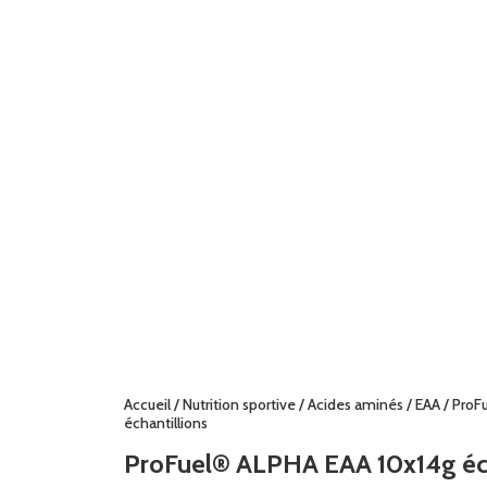
Accueil
/
Nutrition sportive
/
Acides aminés
/
EAA
/ ProF
échantillions
ProFuel® ALPHA EAA 10x14g éch