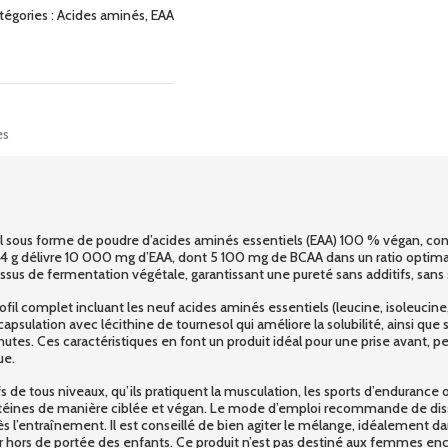
tégories :
Acides aminés
,
EAA
es
sous forme de poudre d’acides aminés essentiels (EAA) 100 % végan, conç
4 g délivre 10 000 mg d’EAA, dont 5 100 mg de BCAA dans un ratio optimal 
sus de fermentation végétale, garantissant une pureté sans additifs, sans 
fil complet incluant les neuf acides aminés essentiels (leucine, isoleucine,
psulation avec lécithine de tournesol qui améliore la solubilité, ainsi que 
s. Ces caractéristiques en font un produit idéal pour une prise avant, penda
ue.
s de tous niveaux, qu’ils pratiquent la musculation, les sports d’endurance o
téines de manière ciblée et végan. Le mode d’emploi recommande de disso
’entraînement. Il est conseillé de bien agiter le mélange, idéalement dan
 hors de portée des enfants. Ce produit n’est pas destiné aux femmes ence