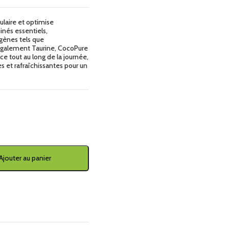
ulaire et optimise
inés essentiels,
gènes tels que
également Taurine, CocoPure
ce tout au long de la journée,
es et rafraîchissantes pour un
Ajouter au panier