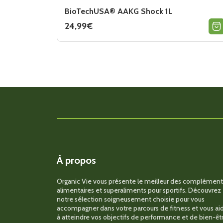
BioTechUSA® AAKG Shock 1L
24,99
€
Ce
produit
a
plusieurs
variations.
Les
options
peuvent
être
choisies
sur
la
page
du
produit
À propos
Organic Vie vous présente le meilleur des complément
alimentaires et superaliments pour sportifs. Découvrez
notre sélection soigneusement choisie pour vous
accompagner dans votre parcours de fitness et vous ai
à atteindre vos objectifs de performance et de bien-êtr