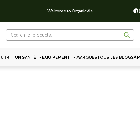
Welcome to OrganicVie
Recherche
de
produits
UTRITION SANTÉ
ÉQUIPEMENT
MARQUES
TOUS LES BLOGS
À 