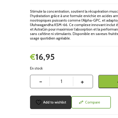
Stimule la concentration, soutient la récupération musc
l’hydratation grâce à une formule enrichie en acides am
nootropiques puissants comme l’Alpha-GPC, et adapto
l’Ashwagandha KSM-66. Ce complexe innovant inclut 
et AstraGin pour maximiser l’absorption et la performan
sans caféine ni stimulants. Disponible en saveurs fruité
usage quotidien agréable.
€
16,95
En stock
Quantité
Add to wishlist
Compare