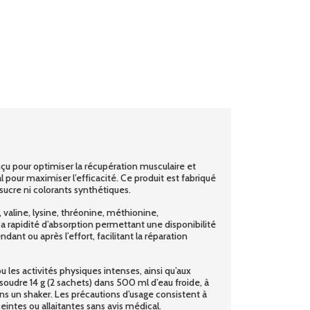
u pour optimiser la récupération musculaire et
pour maximiser l’efficacité. Ce produit est fabriqué
sucre ni colorants synthétiques.
 valine, lysine, thréonine, méthionine,
sa rapidité d’absorption permettant une disponibilité
nt ou après l’effort, facilitant la réparation
u les activités physiques intenses, ainsi qu’aux
udre 14 g (2 sachets) dans 500 ml d’eau froide, à
s un shaker. Les précautions d’usage consistent à
intes ou allaitantes sans avis médical.