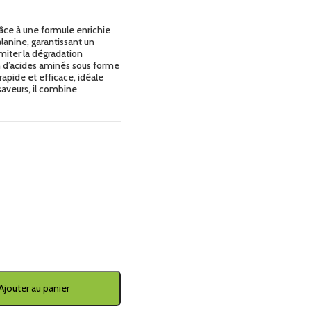
râce à une formule enrichie
lanine, garantissant un
miter la dégradation
on d’acides aminés sous forme
apide et efficace, idéale
saveurs, il combine
Ajouter au panier