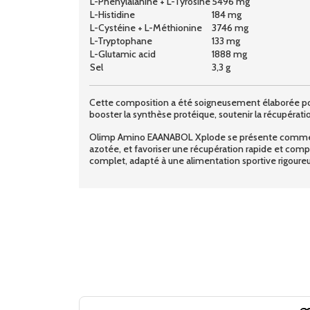
L-Phénylalanine + L-Tyrosine
5496 mg
L-Histidine
184 mg
L-Cystéine + L-Méthionine
3746 mg
L-Tryptophane
133 mg
L-Glutamic acid
1888 mg
Sel
3,3 g
Cette composition a été soigneusement élaborée pour
booster la synthèse protéique, soutenir la récupératio
Olimp Amino EAANABOL Xplode se présente comme un 
azotée, et favoriser une récupération rapide et com
complet, adapté à une alimentation sportive rigoure