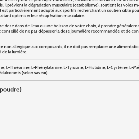
, il prévient la dégradation musculaire (catabolisme), soutient les voies 
 Il est particulièrement adapté aux sportifs recherchant un soutien ciblé 
itant optimiser leur récupération musculaire.
une dose dans de l’eau ou une boisson de votre choix, à prendre généraleme
 est conseillé de ne pas dépasser la dose journalière recommandée et de con
lte non allergique aux composants, il ne doit pas remplacer une alimentatio
i de la lumière.
cine, L-Thréonine, L-Phénylalanine, L-Tyrosine, L-Histidine, L-Cystéine, L-
édulcorants (selon saveur).
 poudre)