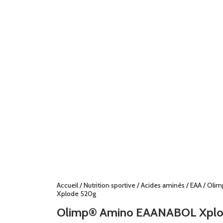
Accueil
/
Nutrition sportive
/
Acides aminés
/
EAA
/ Oli
Xplode 520g
Olimp® Amino EAANABOL Xplo