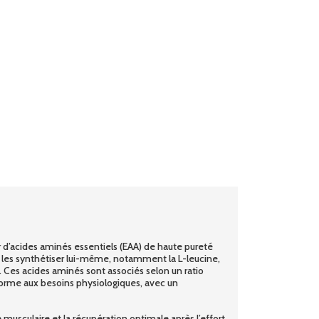
’acides aminés essentiels (EAA) de haute pureté
 les synthétiser lui-même, notamment la L-leucine,
e. Ces acides aminés sont associés selon un ratio
orme aux besoins physiologiques, avec un
 musculaire et la récupération optimale après l’effort.