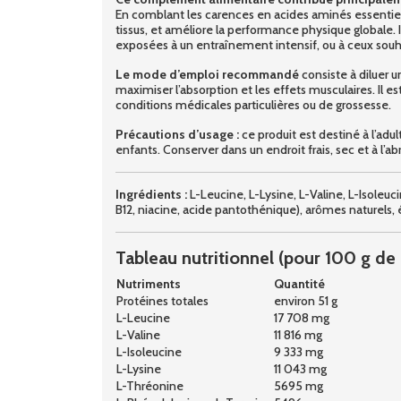
En comblant les carences en acides aminés essentiels
tissus, et améliore la performance physique globale.
exposées à un entraînement intensif, ou à ceux souha
Le mode d’emploi recommandé
consiste à diluer 
maximiser l’absorption et les effets musculaires. Il
conditions médicales particulières ou de grossesse.
Précautions d’usage :
ce produit est destiné à l’adu
enfants. Conserver dans un endroit frais, sec et à l’abr
Ingrédients :
L-Leucine, L-Lysine, L-Valine, L-Isoleu
B12, niacine, acide pantothénique), arômes naturels, 
Tableau nutritionnel (pour 100 g de
Nutriments
Quantité
Protéines totales
environ 51 g
L-Leucine
17 708 mg
L-Valine
11 816 mg
L-Isoleucine
9 333 mg
L-Lysine
11 043 mg
L-Thréonine
5695 mg