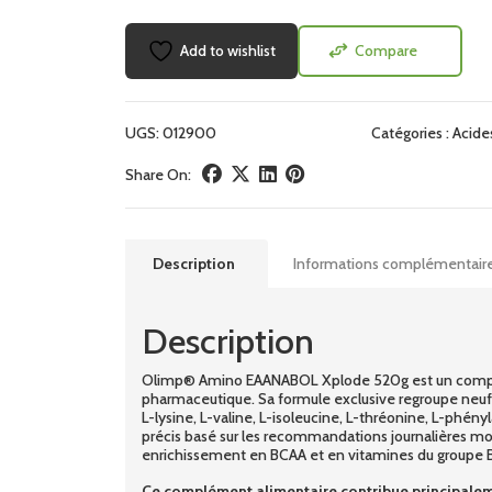
Add to wishlist
Compare
UGS:
012900
Catégories :
Acide
Share On:
Description
Informations complémentair
Description
Olimp® Amino EAANABOL Xplode 520g est un compléme
pharmaceutique. Sa formule exclusive regroupe neuf 
L-lysine, L-valine, L-isoleucine, L-thréonine, L-phén
précis basé sur les recommandations journalières m
enrichissement en BCAA et en vitamines du groupe B 
Ce complément alimentaire contribue principale