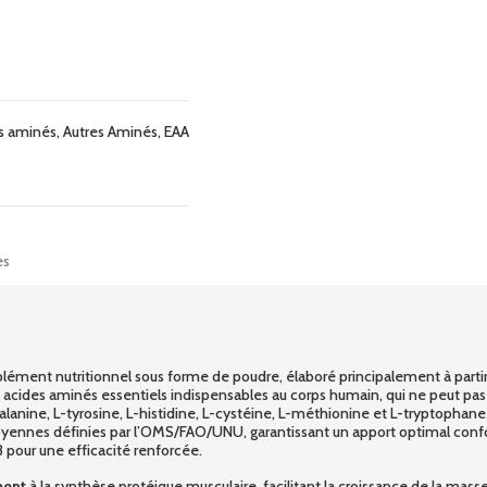
s aminés
,
Autres Aminés
,
EAA
es
nt nutritionnel sous forme de poudre, élaboré principalement à partir d
acides aminés essentiels indispensables au corps humain, qui ne peut pas
ylalanine, L-tyrosine, L-histidine, L-cystéine, L-méthionine et L-tryptophan
oyennes définies par l’OMS/FAO/UNU, garantissant un apport optimal conf
pour une efficacité renforcée.
ment
à la synthèse protéique musculaire, facilitant la croissance de la masse