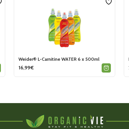
Weider® L-Carnitine WATER 6 x 500ml
16,99
€
Ce
produit
a
plusieurs
variations.
Les
options
peuvent
être
choisies
sur
la