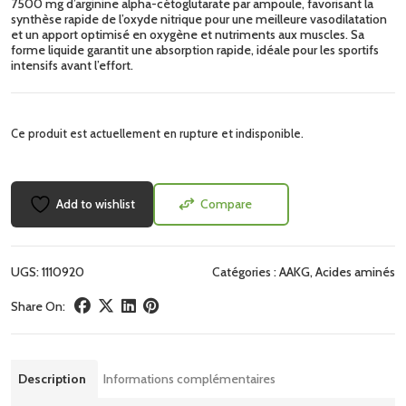
7500 mg d’arginine alpha-cétoglutarate par ampoule, favorisant la
synthèse rapide de l’oxyde nitrique pour une meilleure vasodilatation
et un apport optimisé en oxygène et nutriments aux muscles. Sa
forme liquide garantit une absorption rapide, idéale pour les sportifs
intensifs avant l’effort.
Ce produit est actuellement en rupture et indisponible.
Add to wishlist
Compare
UGS:
1110920
Catégories :
AAKG
,
Acides aminés
Share On:
Description
Informations complémentaires