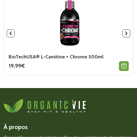
BioTechUSA® L-Carnitine + Chrome 500ml
19,99
€
Ce
produit
a
plusieurs
variations.
Les
options
peuvent
être
choisies
sur
À propos
la
page