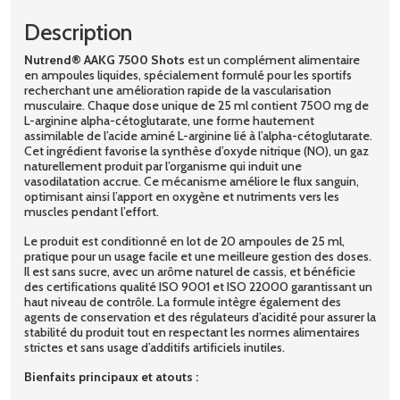
Description
Nutrend® AAKG 7500 Shots
est un complément alimentaire
en ampoules liquides, spécialement formulé pour les sportifs
recherchant une amélioration rapide de la vascularisation
musculaire. Chaque dose unique de 25 ml contient 7500 mg de
L-arginine alpha-cétoglutarate, une forme hautement
assimilable de l’acide aminé L-arginine lié à l’alpha-cétoglutarate.
Cet ingrédient favorise la synthèse d’oxyde nitrique (NO), un gaz
naturellement produit par l’organisme qui induit une
vasodilatation accrue. Ce mécanisme améliore le flux sanguin,
optimisant ainsi l’apport en oxygène et nutriments vers les
muscles pendant l’effort.
Le produit est conditionné en lot de 20 ampoules de 25 ml,
pratique pour un usage facile et une meilleure gestion des doses.
Il est sans sucre, avec un arôme naturel de cassis, et bénéficie
des certifications qualité ISO 9001 et ISO 22000 garantissant un
haut niveau de contrôle. La formule intègre également des
agents de conservation et des régulateurs d’acidité pour assurer la
stabilité du produit tout en respectant les normes alimentaires
strictes et sans usage d’additifs artificiels inutiles.
Bienfaits principaux et atouts :