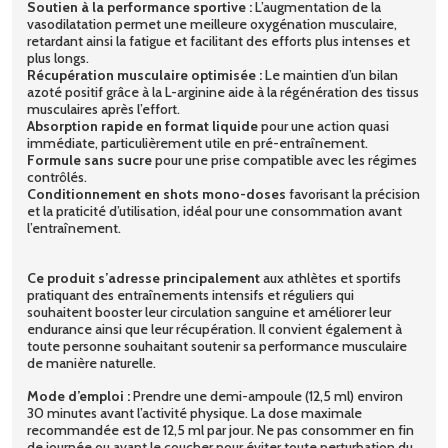
Soutien à la performance sportive :
L’augmentation de la
vasodilatation permet une meilleure oxygénation musculaire,
retardant ainsi la fatigue et facilitant des efforts plus intenses et
plus longs.
Récupération musculaire optimisée :
Le maintien d’un bilan
azoté positif grâce à la L-arginine aide à la régénération des tissus
musculaires après l’effort.
Absorption rapide en format liquide
pour une action quasi
immédiate, particulièrement utile en pré-entraînement.
Formule sans sucre
pour une prise compatible avec les régimes
contrôlés.
Conditionnement en shots mono-doses
favorisant la précision
et la praticité d’utilisation, idéal pour une consommation avant
l’entraînement.
Ce produit s’adresse principalement
aux athlètes et sportifs
pratiquant des entraînements intensifs et réguliers qui
souhaitent booster leur circulation sanguine et améliorer leur
endurance ainsi que leur récupération. Il convient également à
toute personne souhaitant soutenir sa performance musculaire
de manière naturelle.
Mode d’emploi :
Prendre une demi-ampoule (12,5 ml) environ
30 minutes avant l’activité physique. La dose maximale
recommandée est de 12,5 ml par jour. Ne pas consommer en fin
de journée ou avant le coucher pour éviter toute perturbation du