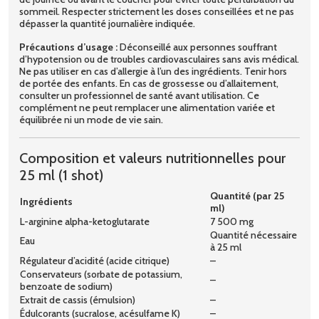
sommeil. Respecter strictement les doses conseillées et ne pas
dépasser la quantité journalière indiquée.
Précautions d’usage :
Déconseillé aux personnes souffrant
d’hypotension ou de troubles cardiovasculaires sans avis médical.
Ne pas utiliser en cas d’allergie à l’un des ingrédients. Tenir hors
de portée des enfants. En cas de grossesse ou d’allaitement,
consulter un professionnel de santé avant utilisation. Ce
complément ne peut remplacer une alimentation variée et
équilibrée ni un mode de vie sain.
Composition et valeurs nutritionnelles pour
25 ml (1 shot)
Quantité (par 25
Ingrédients
ml)
L-arginine alpha-ketoglutarate
7 500 mg
Quantité nécessaire
Eau
à 25 ml
Régulateur d’acidité (acide citrique)
–
Conservateurs (sorbate de potassium,
–
benzoate de sodium)
Extrait de cassis (émulsion)
–
Édulcorants (sucralose, acésulfame K)
–