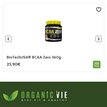
BioTechUSA® BCAA Zero 360g
25,90
€
Ce
produit
a
plusieurs
variations.
Les
options
peuvent
être
choisies