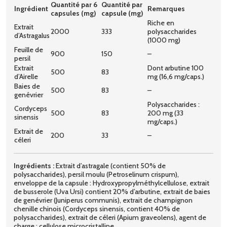
Quantité par 6
Quantité par
Ingrédient
Remarques
capsules (mg)
capsule (mg)
Riche en
Extrait
2000
333
polysaccharides
d’Astragalus
(1000 mg)
Feuille de
900
150
–
persil
Extrait
Dont arbutine 100
500
83
d’Airelle
mg (16,6 mg/caps.)
Baies de
500
83
–
genévrier
Polysaccharides :
Cordyceps
500
83
200 mg (33
sinensis
mg/caps.)
Extrait de
200
33
–
céleri
Ingrédients :
Extrait d’astragale (contient 50% de
polysaccharides), persil moulu (Petroselinum crispum),
enveloppe de la capsule : Hydroxypropylméthylcellulose, extrait
de busserole (Uva Ursi) contient 20% d’arbutine, extrait de baies
de genévrier (Juniperus communis), extrait de champignon
chenille chinois (Cordyceps sinensis, contient 40% de
polysaccharides), extrait de céleri (Apium graveolens), agent de
charge : cellulose microcristalline.