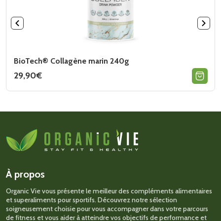
BioTech® Collagène marin 240g
29,90
€
Ce
produit
a
plusieurs
variations.
Les
options
peuvent
être
choisies
sur
À propos
la
page
Organic Vie vous présente le meilleur des compléments alimentaires
du
et superaliments pour sportifs. Découvrez notre sélection
produit
soigneusement choisie pour vous accompagner dans votre parcours
de fitness et vous aider à atteindre vos objectifs de performance et