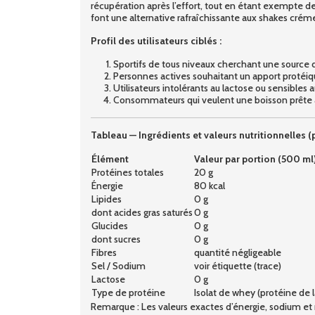
récupération après l’effort, tout en étant exempte de g
font une alternative rafraîchissante aux shakes crém
Profil des utilisateurs ciblés :
Sportifs de tous niveaux cherchant une source d
Personnes actives souhaitant un apport protéiqu
Utilisateurs intolérants au lactose ou sensibles 
Consommateurs qui veulent une boisson prête à l
Tableau — Ingrédients et valeurs nutritionnelles (
Élément
Valeur par portion (500 ml
Protéines totales
20 g
Énergie
80 kcal
Lipides
0 g
dont acides gras saturés
0 g
Glucides
0 g
dont sucres
0 g
Fibres
quantité négligeable
Sel / Sodium
voir étiquette (trace)
Lactose
0 g
Type de protéine
Isolat de whey (protéine de 
Remarque : Les valeurs exactes d’énergie, sodium et mi