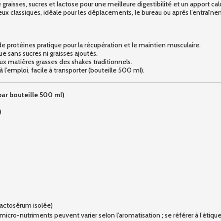
raisses, sucres et lactose pour une meilleure digestibilité et un apport calo
eux classiques, idéale pour les déplacements, le bureau ou après l’entraîn
e protéines pratique pour la récupération et le maintien musculaire.
e sans sucres ni graisses ajoutés.
aux matières grasses des shakes traditionnels.
’emploi, facile à transporter (bouteille 500 ml).
par bouteille 500 ml)
)
lactosérum isolée)
cro-nutriments peuvent varier selon l’aromatisation ; se référer à l’étiquet