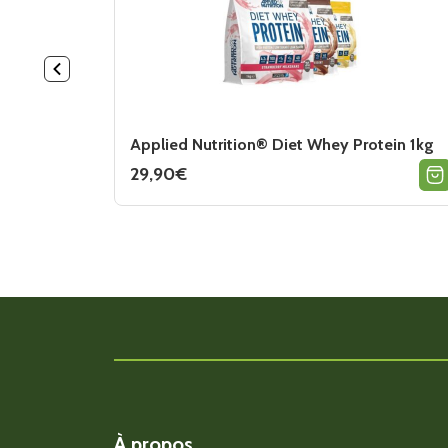
Applied Nutrition® Diet Whey Protein 1kg
29,90
€
Ce
produit
a
plusieurs
variations.
Les
options
peuvent
être
choisies
sur
la
page
du
produit
À propos