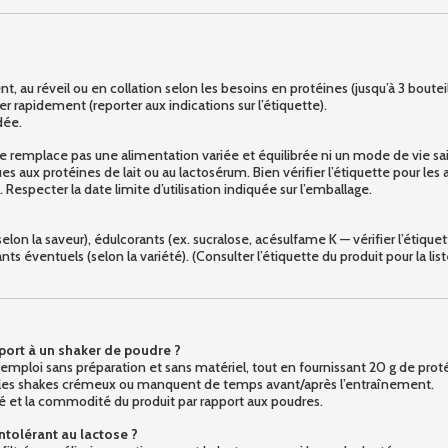
, au réveil ou en collation selon les besoins en protéines (jusqu’à 3 bouteil
 rapidement (reporter aux indications sur l’étiquette).
dée.
remplace pas une alimentation variée et équilibrée ni un mode de vie sai
es aux protéines de lait ou au lactosérum. Bien vérifier l’étiquette pour les 
e. Respecter la date limite d’utilisation indiquée sur l’emballage.
lon la saveur), édulcorants (ex. sucralose, acésulfame K — vérifier l’étiquet
ts éventuels (selon la variété). (Consulter l’étiquette du produit pour la li
pport à un shaker de poudre ?
 l’emploi sans préparation et sans matériel, tout en fournissant 20 g de prot
ter les shakes crémeux ou manquent de temps avant/après l’entraînement.
cité et la commodité du produit par rapport aux poudres.
ntolérant au lactose ?