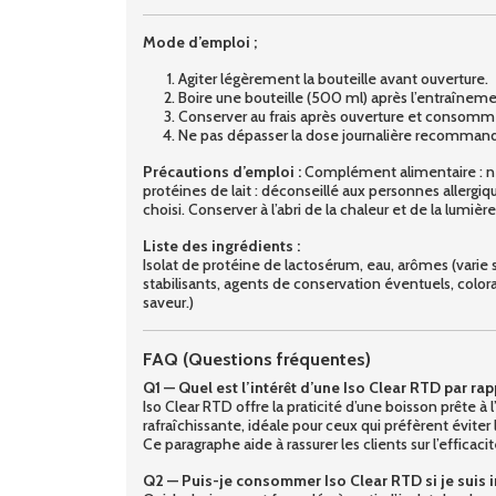
Mode d’emploi ;
Agiter légèrement la bouteille avant ouverture.
Boire une bouteille (500 ml) après l’entraînement
Conserver au frais après ouverture et consommer
Ne pas dépasser la dose journalière recomman
Précautions d’emploi :
Complément alimentaire : ne 
protéines de lait : déconseillé aux personnes allergiqu
choisi. Conserver à l’abri de la chaleur et de la lumièr
Liste des ingrédients :
Isolat de protéine de lactosérum, eau, arômes (varie se
stabilisants, agents de conservation éventuels, coloran
saveur.)
FAQ (Questions fréquentes)
Q1 — Quel est l’intérêt d’une Iso Clear RTD par ra
Iso Clear RTD offre la praticité d’une boisson prête à
rafraîchissante, idéale pour ceux qui préfèrent évi
Ce paragraphe aide à rassurer les clients sur l’effica
Q2 — Puis-je consommer Iso Clear RTD si je suis i