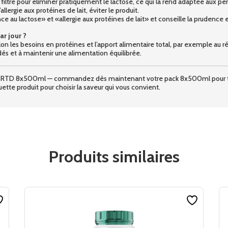
 filtré pour éliminer pratiquement le lactose, ce qui la rend adaptée aux p
’allergie aux protéines de lait, éviter le produit.
e au lactose» et «allergie aux protéines de lait» et conseille la prudence en
r jour ?
on les besoins en protéines et l’apport alimentaire total, par exemple au r
és et à maintenir une alimentation équilibrée.
lear RTD 8x500ml — commandez dès maintenant votre pack 8x500ml pour tou
quette produit pour choisir la saveur qui vous convient.
Produits similaires