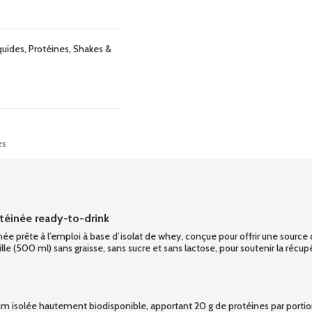
quides
,
Protéines
,
Shakes &
es
éinée ready-to-drink
rête à l’emploi à base d’isolat de whey, conçue pour offrir une source de 
le (500 ml) sans graisse, sans sucre et sans lactose, pour soutenir la récu
um isolée hautement biodisponible, apportant 20 g de protéines par portion