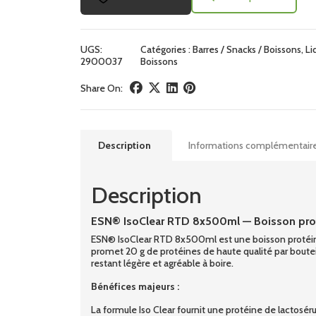
UGS:
Catégories :
Barres / Snacks / Boissons
,
Li
2900037
Boissons
Share On:
Description
Informations complémentair
Description
ESN® IsoClear RTD 8x500ml — Boisson prot
ESN® IsoClear RTD 8x500ml est une boisson protéinée p
promet 20 g de protéines de haute qualité par bouteil
restant légère et agréable à boire.
Bénéfices majeurs :
La formule Iso Clear fournit une protéine de lactosér