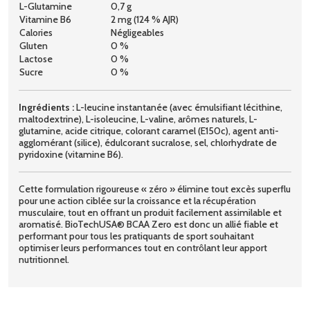
L-Glutamine
0,7 g
Vitamine B6
2 mg (124 % AJR)
Calories
Négligeables
Gluten
0 %
Lactose
0 %
Sucre
0 %
Ingrédients :
L-leucine instantanée (avec émulsifiant lécithine,
maltodextrine), L-isoleucine, L-valine, arômes naturels, L-
glutamine, acide citrique, colorant caramel (E150c), agent anti-
agglomérant (silice), édulcorant sucralose, sel, chlorhydrate de
pyridoxine (vitamine B6).
Cette formulation rigoureuse « zéro » élimine tout excès superflu
pour une action ciblée sur la croissance et la récupération
musculaire, tout en offrant un produit facilement assimilable et
aromatisé. BioTechUSA® BCAA Zero est donc un allié fiable et
performant pour tous les pratiquants de sport souhaitant
optimiser leurs performances tout en contrôlant leur apport
nutritionnel.