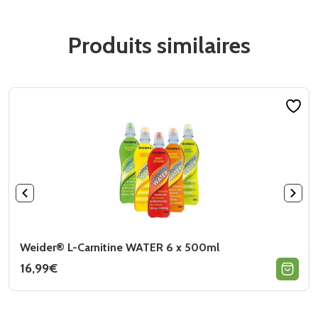
Produits similaires
Weider® L-Carnitine WATER 6 x 500ml
16,99
€
Ce
produit
a
plusieurs