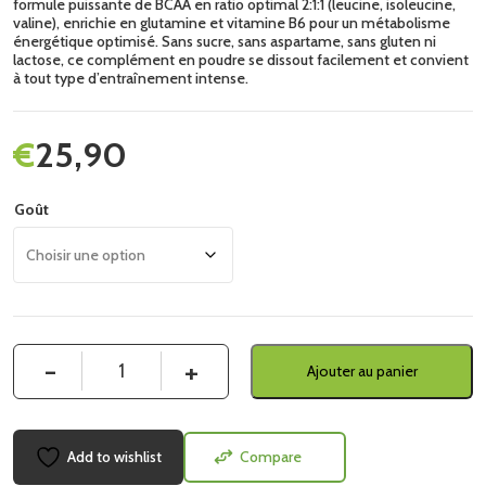
formule puissante de BCAA en ratio optimal 2:1:1 (leucine, isoleucine,
valine), enrichie en glutamine et vitamine B6 pour un métabolisme
énergétique optimisé. Sans sucre, sans aspartame, sans gluten ni
lactose, ce complément en poudre se dissout facilement et convient
à tout type d’entraînement intense.
€
25,90
Goût
Quantité
Ajouter au panier
Add to wishlist
Compare