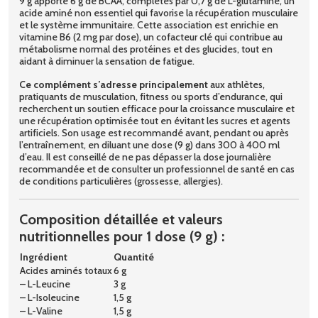
9 g apporte 6 g de BCAA, complétés par 0,7 g de L-glutamine, un
acide aminé non essentiel qui favorise la récupération musculaire
et le système immunitaire. Cette association est enrichie en
vitamine B6 (2 mg par dose), un cofacteur clé qui contribue au
métabolisme normal des protéines et des glucides, tout en
aidant à diminuer la sensation de fatigue.
Ce complément s’adresse principalement
aux athlètes,
pratiquants de musculation, fitness ou sports d’endurance, qui
recherchent un soutien efficace pour la croissance musculaire et
une récupération optimisée tout en évitant les sucres et agents
artificiels. Son usage est recommandé avant, pendant ou après
l’entraînement, en diluant une dose (9 g) dans 300 à 400 ml
d’eau. Il est conseillé de ne pas dépasser la dose journalière
recommandée et de consulter un professionnel de santé en cas
de conditions particulières (grossesse, allergies).
Composition détaillée et valeurs
nutritionnelles pour 1 dose (9 g) :
Ingrédient
Quantité
Acides aminés totaux
6 g
– L-Leucine
3 g
– L-Isoleucine
1,5 g
– L-Valine
1,5 g