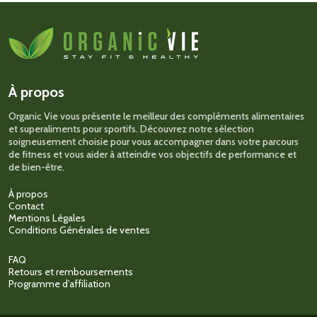
variations.
Les
options
peuvent
être
choisies
sur
À propos
la
page
Organic Vie vous présente le meilleur des compléments alimentaires
du
et superaliments pour sportifs. Découvrez notre sélection
produit
soigneusement choisie pour vous accompagner dans votre parcours
de fitness et vous aider à atteindre vos objectifs de performance et
de bien-être.
À propos
Contact
Mentions Légales
Conditions Générales de ventes
FAQ
Retours et remboursements
Programme d’affiliation