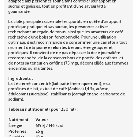
adaptée aux personnes souhaitant contrôler leur apport en
sucres et graisses, tout en profitant d’une saveur latte
gourmande.
La cible principale rassemble les sportifs en quête d’un apport
protéique pratique et savoureux, les personnes actives
recherchant un regain de tonus, ainsi que les amateurs de café
recherche d’une boisson fonctionnelle. Pour une utilisation
optimale, il est recommandé de consommer une canette à tout
moment de la journée selon les besoins énergétiques et
protéiques. Il convient de ne pas dépasser la dose journalière
recommandée, de la conserver hors de portée des enfants, et
de noter sa teneur en caféine (75 mg), déconseillée aux femmes
enceintes ou allaitantes.
Ingrédients :
Lait écrémé concentré (lait traité thermiquement), eau,
protéines de lait, extrait de café (Arabica) 1,4 %, arôme,
édulcorant (sucralose), stabilisants (carraghénane, carbonate de
sodium).
Tableau nutritionnel (pour 250 ml)
:
Nutriment
Valeur
Énergie
619 kJ / 146 kcal
Protéines
25 g
Glucides
10 g