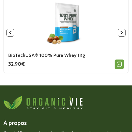
BioTechUSA® 100% Pure Whey 1Kg
32,90
€
Ce
produit
a
plusieurs
variations.
Les
options
peuvent
être
choisies
sur
À propos
la
page