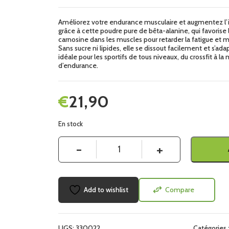
Améliorez votre endurance musculaire et augmentez l’
grâce à cette poudre pure de bêta-alanine, qui favorise 
carnosine dans les muscles pour retarder la fatigue et
Sans sucre ni lipides, elle se dissout facilement et s’ad
idéale pour les sportifs de tous niveaux, du crossfit à la
d’endurance.
€
21,90
En stock
Quantité
Add to wishlist
Compare
UGS:
330022
Catégories 