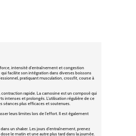
orce, intensité d’entraînement et congestion
 qui facilite son intégration dans diverses boissons
ssionnel, pratiquant musculation, crossfit, course à
 à contraction rapide. La carnosine est un composé qui
 intenses et prolongés. L’utilisation régulière de ce
es séances plus efficaces et soutenues.
r leurs limites lors de l’effort. Il est également
ix dans un shaker. Les jours d’entraînement, prenez
ose le matin et une autre plus tard dans la journée.