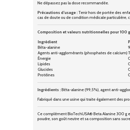
Ne dépassez pas la dose recommandée.
Précautions d’usage :
Tenir hors de portée des enfa
cas de doute ou de condition médicale particulière, c
Composition et valeurs nutritionnelles pour 100 g 
Ingrédient
P
Bêta-alanine
9
Agents anti-agglomérants (phosphates de calcium)
T
Énergie
0
Lipides
0
Glucides
0
Protéines
0
Ingrédients :
Bêta-alanine (99,5%), agent anti-aggl
Fabriqué dans une usine qui traite également des produ
Ce complément BioTechUSA® Beta Alanine 300 g est un
poudre, son goût neutre et sa composition sans sucre 