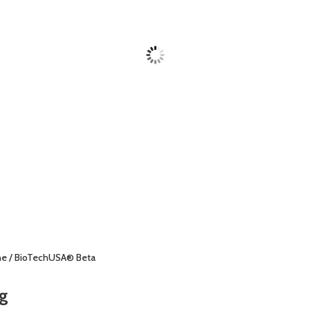
ne
/ BioTechUSA® Beta
0g