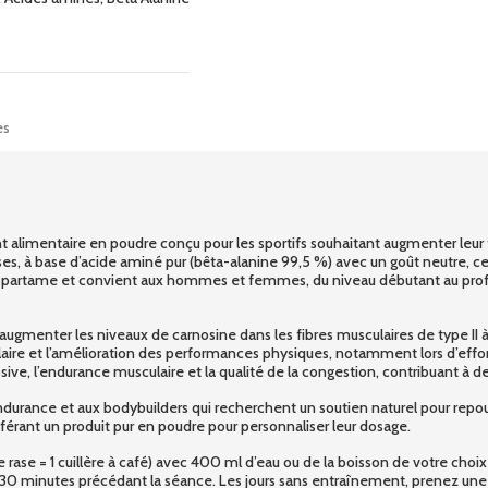
es
imentaire en poudre conçu pour les sportifs souhaitant augmenter leur f
sses, à base d’acide aminé pur (bêta-alanine 99,5 %) avec un goût neutre, ce
ns aspartame et convient aux hommes et femmes, du niveau débutant au profe
r augmenter les niveaux de carnosine dans les fibres musculaires de type II
laire et l’amélioration des performances physiques, notamment lors d’efforts
e, l’endurance musculaire et la qualité de la congestion, contribuant à d
durance et aux bodybuilders qui recherchent un soutien naturel pour repousse
férant un produit pur en poudre pour personnaliser leur dosage.
e rase = 1 cuillère à café) avec 400 ml d’eau ou de la boisson de votre cho
 30 minutes précédant la séance. Les jours sans entraînement, prenez une d