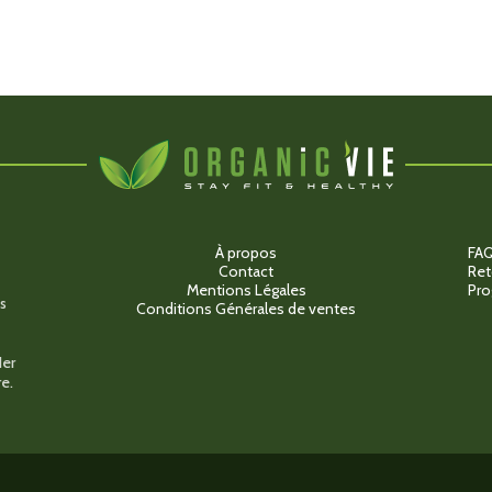
a
plusieurs
variations.
Les
options
peuvent
être
choisies
sur
la
page
du
produit
À propos
FA
Contact
Ret
Mentions Légales
Pro
s
Conditions Générales de ventes
der
e.