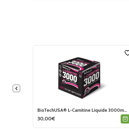
BioTechUSA® L-Carnitine Liquide 3000mg (20x25ml)
30,00
€
Ce
produit