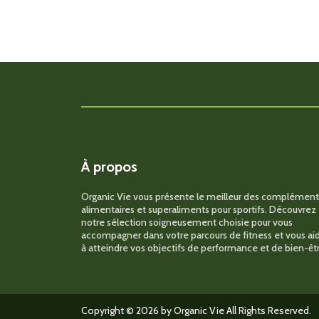
a
plusieurs
variations.
Les
options
peuvent
être
choisies
sur
la
page
du
produit
À propos
Organic Vie vous présente le meilleur des complément
alimentaires et superaliments pour sportifs. Découvrez
notre sélection soigneusement choisie pour vous
accompagner dans votre parcours de fitness et vous ai
à atteindre vos objectifs de performance et de bien-êtr
Copyright © 2026 by Organic Vie All Rights Reserved.