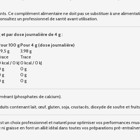
nts. Ce complément alimentaire ne doit pas se substituer à une alimentatio
onsultez un professionnel de santé avant utilisation.
et par dose journalière de 4 g :
our 100 g
Pour 4 g (dose journalière)
9,5 g
3,98 g
race
Trace
 kcal / 0 kJ
0 kcal / 0 kJ
 g
0 g
 g
0 g
 g
0 g
omérant (phosphates de calcium).
its contenant lait, œuf, gluten, soja, crustacés, dioxyde de soufre et fruit
 choix professionnel et naturel pour optimiser vos performances muscula
ni graisse en font un allié idéal dans toutes vos préparations pré-entraîn