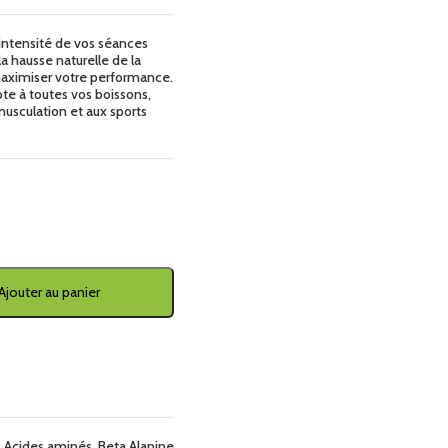
intensité de vos séances
la hausse naturelle de la
 maximiser votre performance.
apte à toutes vos boissons,
 musculation et aux sports
Ajouter au panier
:
Acides aminés
,
Beta Alanine