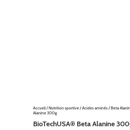
Accueil
/
Nutrition sportive
/
Acides aminés
/
Beta Alani
Alanine 300g
BioTechUSA® Beta Alanine 30