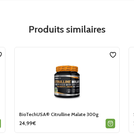
Produits similaires
BioTechUSA® Citrulline Malate 300g
24,99
€
Ce
produit