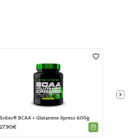
Scitec® BCAA + Glutamine Xpress 600g
FA Nutrit
27,90
€
23,90
€
Ce
Ce
produit
produit