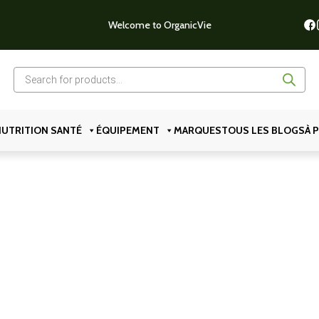
Welcome to OrganicVie
Recherche
de
produits
UTRITION SANTÉ
ÉQUIPEMENT
MARQUES
TOUS LES BLOGS
À 