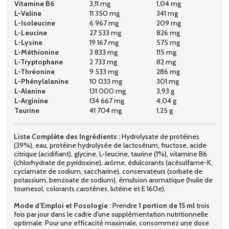
Vitamine B6
3,11 mg
1,04 mg
L-Valine
11 350 mg
341 mg
L-Isoleucine
6 967 mg
209 mg
L-Leucine
27 533 mg
826 mg
L-Lysine
19 167 mg
575 mg
L-Méthionine
3 833 mg
115 mg
L-Tryptophane
2 733 mg
82 mg
L-Thréonine
9 533 mg
286 mg
L-Phénylalanine
10 033 mg
301 mg
L-Alanine
131 000 mg
3,93 g
L-Arginine
134 667 mg
4,04 g
Taurine
41 704 mg
1,25 g
Liste Complète des Ingrédients :
Hydrolysate de protéines
(39%), eau, protéine hydrolysée de lactosérum, fructose, acide
citrique (acidifiant), glycine, L-leucine, taurine (1%), vitamine B6
(chlorhydrate de pyridoxine), arôme, édulcorants (acésulfame-K,
cyclamate de sodium, saccharine), conservateurs (sorbate de
potassium, benzoate de sodium), émulsion aromatique (huile de
tournesol, colorants carotènes, lutéine et E 160e).
Mode d’Emploi et Posologie :
Prendre
1 portion de 15 ml
trois
fois par jour dans le cadre d’une supplémentation nutritionnelle
optimale. Pour une efficacité maximale, consommez une dose