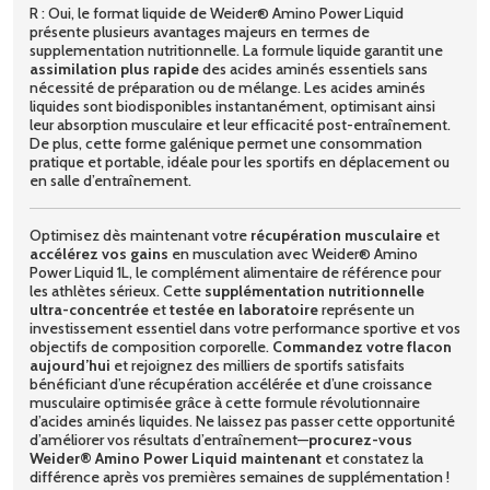
R : Oui, le format liquide de Weider® Amino Power Liquid
présente plusieurs avantages majeurs en termes de
supplementation nutritionnelle. La formule liquide garantit une
assimilation plus rapide
des acides aminés essentiels sans
nécessité de préparation ou de mélange. Les acides aminés
liquides sont biodisponibles instantanément, optimisant ainsi
leur absorption musculaire et leur efficacité post-entraînement.
De plus, cette forme galénique permet une consommation
pratique et portable, idéale pour les sportifs en déplacement ou
en salle d’entraînement.
Optimisez dès maintenant votre
récupération musculaire
et
accélérez vos gains
en musculation avec Weider® Amino
Power Liquid 1L, le complément alimentaire de référence pour
les athlètes sérieux. Cette
supplémentation nutritionnelle
ultra-concentrée
et
testée en laboratoire
représente un
investissement essentiel dans votre performance sportive et vos
objectifs de composition corporelle.
Commandez votre flacon
aujourd’hui
et rejoignez des milliers de sportifs satisfaits
bénéficiant d’une récupération accélérée et d’une croissance
musculaire optimisée grâce à cette formule révolutionnaire
d’acides aminés liquides. Ne laissez pas passer cette opportunité
d’améliorer vos résultats d’entraînement—
procurez-vous
Weider® Amino Power Liquid maintenant
et constatez la
différence après vos premières semaines de supplémentation !