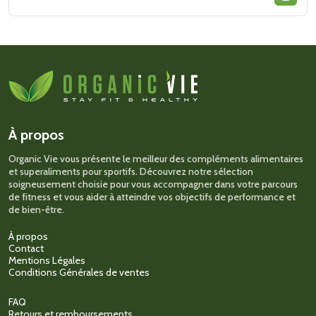
Ce
produit
a
plusieurs
variations.
Les
options
peuvent
être
choisies
sur
À propos
la
page
Organic Vie vous présente le meilleur des compléments alimentaires
du
et superaliments pour sportifs. Découvrez notre sélection
produit
soigneusement choisie pour vous accompagner dans votre parcours
de fitness et vous aider à atteindre vos objectifs de performance et
de bien-être.
À propos
Contact
Mentions Légales
Conditions Générales de ventes
FAQ
Retours et remboursements