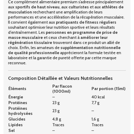
Ce complément alimentaire premium s’adresse principalement
aux
sportifs de haut niveau
, aux
culturistes
et aux
athlètes de
musculation
recherchant une amplification de leurs
performances et une accélération de la récupération musculaire.
Il convient également aux
pratiquants de fitness réguliers
souhaitant optimiser leur nutrition sportive et leurs résultats
d’entraînement. Les
personnes en programme de prise de
masse musculaire
et ceux cherchant à
améliorer leur
régénération tissulaire
trouveront dans ce produit un allié de
choix. Enfin, les amateurs de
supplémentation nutritionnelle
de qualité professionnelle
apprécieront la formule testée en
laboratoire et la garantie de pureté offerte par cette marque
reconnue.
Composition Détaillée et Valeurs Nutritionnelles
Par flacon
Éléments
Par portion (15ml)
(1000ml)
Énergie
–
40 kcal
Protéines
23 g
7,7 g
Protéines
23 g
–
hydrolysées
Glucides
4,8 g
1,6 g
Lipides
Traces
Traces
Sel
–
–