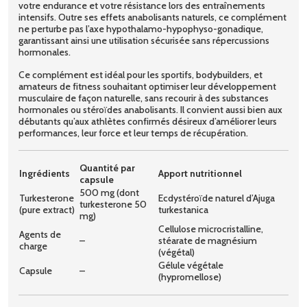
votre endurance et votre résistance lors des entraînements
intensifs. Outre ses effets anabolisants naturels, ce complément
ne perturbe pas l’axe hypothalamo-hypophyso-gonadique,
garantissant ainsi une utilisation sécurisée sans répercussions
hormonales.
Ce complément est idéal pour les sportifs, bodybuilders, et
amateurs de fitness souhaitant optimiser leur développement
musculaire de façon naturelle, sans recourir à des substances
hormonales ou stéroïdes anabolisants. Il convient aussi bien aux
débutants qu’aux athlètes confirmés désireux d’améliorer leurs
performances, leur force et leur temps de récupération.
Quantité par
Ingrédients
Apport nutritionnel
capsule
500 mg (dont
Turkesterone
Ecdystéroïde naturel d’Ajuga
turkesterone 50
(pure extract)
turkestanica
mg)
Cellulose microcristalline,
Agents de
–
stéarate de magnésium
charge
(végétal)
Gélule végétale
Capsule
–
(hypromellose)