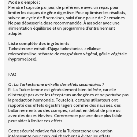
Mode d’emploi :
Prendre 1 capsule par jour, de préférence avec un repas pour
limiter les risques de gêne digestive. Pour optimiser les résultats,
suivez un cycle de 8 semaines, suivi d’une pause de 2 semaines.
Ne pas dépasser la dose recommandée. À associer avec une
alimentation équilibrée et un programme d’entraînement
adapté.
Liste complète des ingrédients :
Turkesterone extrait d’Ajuga turkestanica, cellulose
microcristalline, stéarate de magnésium végétal, gélule végétale
(hypromellose).
FAQ
Q : La Turkesterone a-t-elle des effets secondaires ?
R : La Turkesterone est généralement bien tolérée, car elle
n’interagit pas avec les récepteurs androgènes et ne perturbe pas
la production hormonale. Toutefois, certains utilisateurs ont
rapporté des effets digestifs légers comme des nausées, des
ballonnements ou des crampes, surtout en début de prise ou
avec des doses élevées. Commencer par une dose plus faible
peut aider à limiter ces effets.
Cette sécurité relative fait de la Turkesterone une option
intéressante pour ceux qui cherchent à éviter les effets