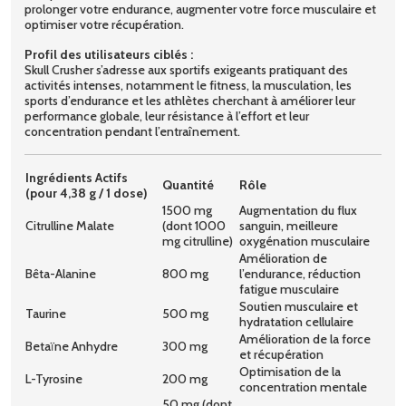
prolonger votre endurance, augmenter votre force musculaire et
optimiser votre récupération.
Profil des utilisateurs ciblés :
Skull Crusher s’adresse aux sportifs exigeants pratiquant des
activités intenses, notamment le fitness, la musculation, les
sports d’endurance et les athlètes cherchant à améliorer leur
performance globale, leur résistance à l’effort et leur
concentration pendant l’entraînement.
Ingrédients Actifs
Quantité
Rôle
(pour 4,38 g / 1 dose)
1500 mg
Augmentation du flux
Citrulline Malate
(dont 1000
sanguin, meilleure
mg citrulline)
oxygénation musculaire
Amélioration de
Bêta-Alanine
800 mg
l’endurance, réduction
fatigue musculaire
Soutien musculaire et
Taurine
500 mg
hydratation cellulaire
Amélioration de la force
Betaïne Anhydre
300 mg
et récupération
Optimisation de la
L-Tyrosine
200 mg
concentration mentale
50 mg (dont