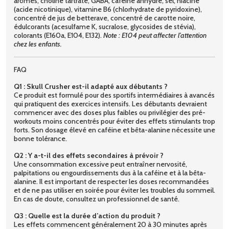
arômes, choline tartrate, GABA, caféine anhydre, sel, niacine
(acide nicotinique), vitamine B6 (chlorhydrate de pyridoxine),
concentré de jus de betterave, concentré de carotte noire,
édulcorants (acesulfame K, sucralose, glycosides de stévia),
colorants (E160a, E104, E132).
Note : E104 peut affecter l’attention
chez les enfants.
FAQ
Q1 : Skull Crusher est-il adapté aux débutants ?
Ce produit est formulé pour des sportifs intermédiaires à avancés
qui pratiquent des exercices intensifs. Les débutants devraient
commencer avec des doses plus faibles ou privilégier des pré-
workouts moins concentrés pour éviter des effets stimulants trop
forts. Son dosage élevé en caféine et bêta-alanine nécessite une
bonne tolérance.
Q2 : Y a-t-il des effets secondaires à prévoir ?
Une consommation excessive peut entraîner nervosité,
palpitations ou engourdissements dus à la caféine et à la bêta-
alanine. Il est important de respecter les doses recommandées
et de ne pas utiliser en soirée pour éviter les troubles du sommeil.
En cas de doute, consultez un professionnel de santé.
Q3 : Quelle est la durée d’action du produit ?
Les effets commencent généralement 20 à 30 minutes après