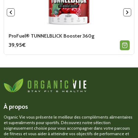
ProFuel® TUNNELBLICK Booster 360g
39,95
€
Ce
produit
a
plusieurs
variations.
Les
options
peuvent
être
choisies
sur
À propos
la
page
Organic Vie vous présente le meilleur des compléments alimentaires
du
et superaliments pour sportifs. Découvrez notre sélection
produit
soigneusement choisie pour vous accompagner dans votre parcours
de fitness et vous aider à atteindre vos objectifs de performance et