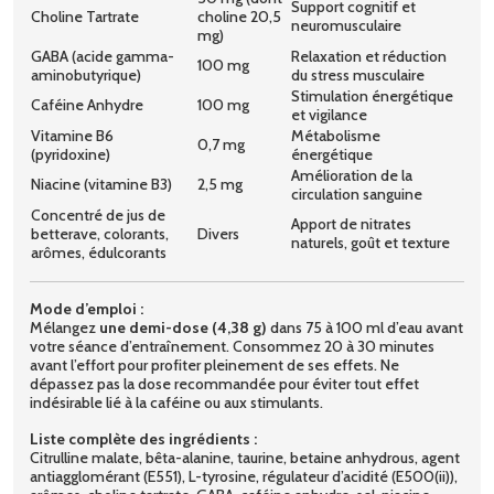
Support cognitif et
Choline Tartrate
choline 20,5
neuromusculaire
mg)
GABA (acide gamma-
Relaxation et réduction
100 mg
aminobutyrique)
du stress musculaire
Stimulation énergétique
Caféine Anhydre
100 mg
et vigilance
Vitamine B6
Métabolisme
0,7 mg
(pyridoxine)
énergétique
Amélioration de la
Niacine (vitamine B3)
2,5 mg
circulation sanguine
Concentré de jus de
Apport de nitrates
betterave, colorants,
Divers
naturels, goût et texture
arômes, édulcorants
Mode d’emploi :
Mélangez
une demi-dose (4,38 g)
dans 75 à 100 ml d’eau avant
votre séance d’entraînement. Consommez 20 à 30 minutes
avant l’effort pour profiter pleinement de ses effets. Ne
dépassez pas la dose recommandée pour éviter tout effet
indésirable lié à la caféine ou aux stimulants.
Liste complète des ingrédients :
Citrulline malate, bêta-alanine, taurine, betaine anhydrous, agent
antiagglomérant (E551), L-tyrosine, régulateur d’acidité (E500(ii)),