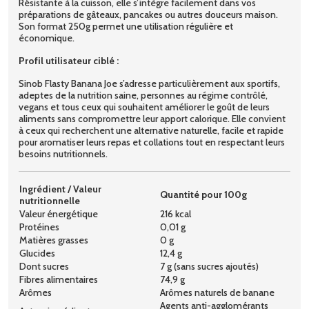
Résistante à la cuisson, elle s’intègre facilement dans vos
préparations de gâteaux, pancakes ou autres douceurs maison.
Son format 250g permet une utilisation régulière et
économique.
Profil utilisateur ciblé :
Sinob Flasty Banana Joe s’adresse particulièrement aux sportifs,
adeptes de la nutrition saine, personnes au régime contrôlé,
vegans et tous ceux qui souhaitent améliorer le goût de leurs
aliments sans compromettre leur apport calorique. Elle convient
à ceux qui recherchent une alternative naturelle, facile et rapide
pour aromatiser leurs repas et collations tout en respectant leurs
besoins nutritionnels.
Ingrédient / Valeur
Quantité pour 100g
nutritionnelle
Valeur énergétique
216 kcal
Protéines
0,01 g
Matières grasses
0 g
Glucides
12,4 g
Dont sucres
7 g (sans sucres ajoutés)
Fibres alimentaires
74,9 g
Arômes
Arômes naturels de banane
Agents anti-agglomérants