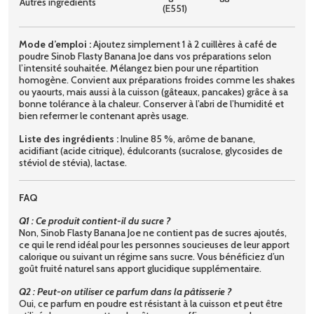
Autres ingrédients
(E551)
Mode d’emploi :
Ajoutez simplement 1 à 2 cuillères à café de
poudre Sinob Flasty Banana Joe dans vos préparations selon
l’intensité souhaitée. Mélangez bien pour une répartition
homogène. Convient aux préparations froides comme les shakes
ou yaourts, mais aussi à la cuisson (gâteaux, pancakes) grâce à sa
bonne tolérance à la chaleur. Conserver à l’abri de l’humidité et
bien refermer le contenant après usage.
Liste des ingrédients :
Inuline 85 %, arôme de banane,
acidifiant (acide citrique), édulcorants (sucralose, glycosides de
stéviol de stévia),
lactase.
FAQ
Q1 : Ce produit contient-il du sucre ?
Non, Sinob Flasty Banana Joe ne contient pas de sucres ajoutés,
ce qui le rend idéal pour les personnes soucieuses de leur apport
calorique ou suivant un régime sans sucre. Vous bénéficiez d’un
goût fruité naturel sans apport glucidique supplémentaire.
Q2 : Peut-on utiliser ce parfum dans la pâtisserie ?
Oui, ce parfum en poudre est résistant à la cuisson et peut être