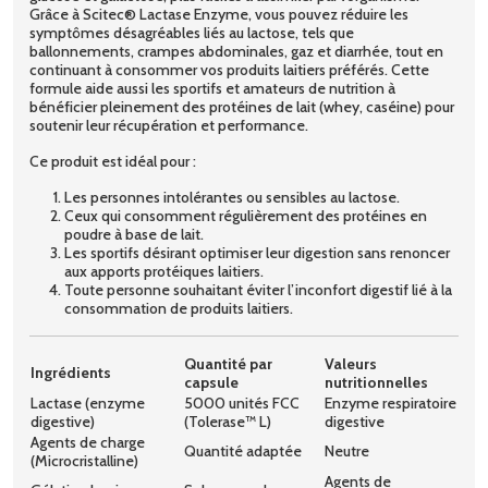
Grâce à Scitec® Lactase Enzyme, vous pouvez réduire les
symptômes désagréables liés au lactose, tels que
ballonnements, crampes abdominales, gaz et diarrhée, tout en
continuant à consommer vos produits laitiers préférés. Cette
formule aide aussi les sportifs et amateurs de nutrition à
bénéficier pleinement des protéines de lait (whey, caséine) pour
soutenir leur récupération et performance.
Ce produit est idéal pour :
Les personnes intolérantes ou sensibles au lactose.
Ceux qui consomment régulièrement des protéines en
poudre à base de lait.
Les sportifs désirant optimiser leur digestion sans renoncer
aux apports protéiques laitiers.
Toute personne souhaitant éviter l’inconfort digestif lié à la
consommation de produits laitiers.
Quantité par
Valeurs
Ingrédients
capsule
nutritionnelles
Lactase (enzyme
5000 unités FCC
Enzyme respiratoire
digestive)
(Tolerase™ L)
digestive
Agents de charge
Quantité adaptée
Neutre
(Microcristalline)
Agents de