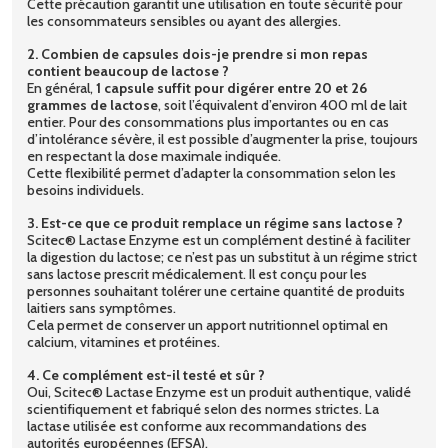
Cette précaution garantit une utilisation en toute sécurité pour
les consommateurs sensibles ou ayant des allergies.
2. Combien de capsules dois-je prendre si mon repas
contient beaucoup de lactose ?
En général,
1 capsule suffit pour digérer entre 20 et 26
grammes de lactose
, soit l’équivalent d’environ 400 ml de lait
entier. Pour des consommations plus importantes ou en cas
d’intolérance sévère, il est possible d’augmenter la prise, toujours
en respectant la dose maximale indiquée.
Cette flexibilité permet d’adapter la consommation selon les
besoins individuels.
3. Est-ce que ce produit remplace un régime sans lactose ?
Scitec® Lactase Enzyme est un complément destiné à faciliter
la digestion du lactose; ce n’est pas un substitut à un régime strict
sans lactose prescrit médicalement. Il est conçu pour les
personnes souhaitant tolérer une certaine quantité de produits
laitiers sans symptômes.
Cela permet de conserver un apport nutritionnel optimal en
calcium, vitamines et protéines.
4. Ce complément est-il testé et sûr ?
Oui, Scitec® Lactase Enzyme est un produit authentique, validé
scientifiquement et fabriqué selon des normes strictes. La
lactase utilisée est conforme aux recommandations des
autorités européennes (EFSA).