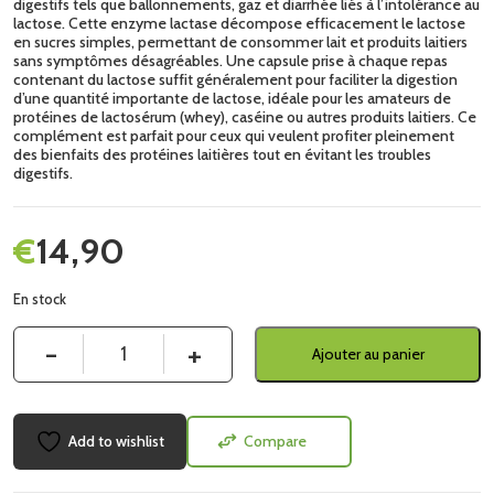
digestifs tels que ballonnements, gaz et diarrhée liés à l’intolérance au
lactose. Cette enzyme lactase décompose efficacement le lactose
en sucres simples, permettant de consommer lait et produits laitiers
sans symptômes désagréables. Une capsule prise à chaque repas
contenant du lactose suffit généralement pour faciliter la digestion
d’une quantité importante de lactose, idéale pour les amateurs de
protéines de lactosérum (whey), caséine ou autres produits laitiers. Ce
complément est parfait pour ceux qui veulent profiter pleinement
des bienfaits des protéines laitières tout en évitant les troubles
digestifs.
€
14,90
En stock
Quantité
Ajouter au panier
Add to wishlist
Compare