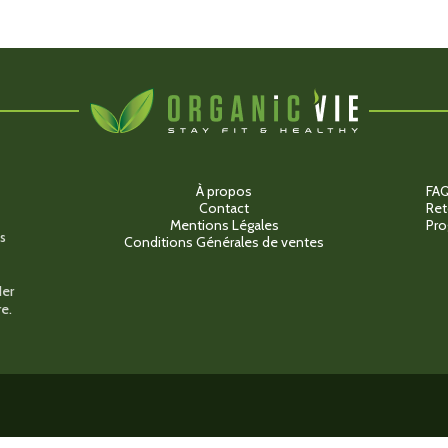
variations.
Les
options
peuvent
être
choisies
sur
la
page
du
produit
À propos
FA
Contact
Ret
Mentions Légales
Pro
s
Conditions Générales de ventes
der
e.