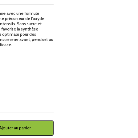
aire avec une formule
ne précurseur de l’oxyde
intensifs. Sans sucre et
favorise la synthèse
ne optimale pour des
consommer avant, pendant ou
ficace.
Ajouter au panier