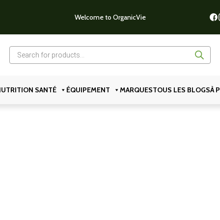
Welcome to OrganicVie
Recherche
de
produits
UTRITION SANTÉ
ÉQUIPEMENT
MARQUES
TOUS LES BLOGS
À 