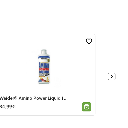
Weider® Amino Power Liquid 1L
Sinob® J
34,99
€
29,90
€
Ce
Ce
produit
produit
a
a
plusieurs
plusieurs