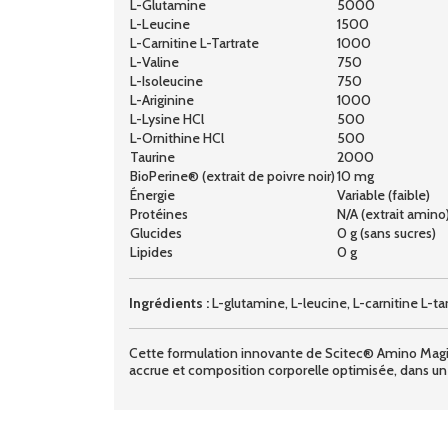
L-Glutamine
5000
L-Leucine
1500
L-Carnitine L-Tartrate
1000
L-Valine
750
L-Isoleucine
750
L-Ariginine
1000
L-Lysine HCl
500
L-Ornithine HCl
500
Taurine
2000
BioPerine® (extrait de poivre noir)
10 mg
Énergie
Variable (faible)
Protéines
N/A (extrait amino
Glucides
0 g (sans sucres)
Lipides
0 g
Ingrédients :
L-glutamine, L-leucine, L-carnitine L-tar
Cette formulation innovante de Scitec® Amino Magic
accrue et composition corporelle optimisée, dans un p