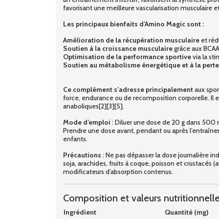
favorisant une meilleure vascularisation musculaire et 
Les principaux bienfaits d’Amino Magic sont :
Amélioration de la récupération musculaire
et réd
Soutien à la croissance musculaire
grâce aux BCAA 
Optimisation de la performance sportive
via la st
Soutien au métabolisme énergétique et à la pert
Ce complément s’adresse principalement
aux spor
force, endurance ou de recomposition corporelle. Il 
anaboliques[2][3][5].
Mode d’emploi
: Diluer une dose de 20 g dans 500 
Prendre une dose avant, pendant ou après l’entraînem
enfants.
Précautions
: Ne pas dépasser la dose journalière ind
soja, arachides, fruits à coque, poisson et crustacé
modificateurs d’absorption contenus.
Composition et valeurs nutritionnelle
Ingrédient
Quantité (mg)