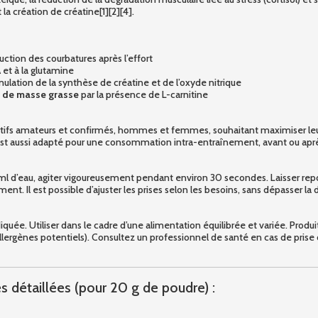
la création de créatine[1][2][4].
uction des courbatures après l’effort
et à la glutamine
imulation de la synthèse de créatine et de l’oxyde nitrique
e de masse grasse
par la présence de L-carnitine
tifs amateurs et confirmés, hommes et femmes, souhaitant maximiser leurs 
est aussi adapté pour une consommation intra-entraînement, avant ou après 
ml d’eau, agiter vigoureusement pendant environ 30 secondes. Laisser repo
ent. Il est possible d’ajuster les prises selon les besoins, sans dépasser
iquée. Utiliser dans le cadre d’une alimentation équilibrée et variée. Produi
s (allergènes potentiels). Consultez un professionnel de santé en cas de 
s détaillées (pour 20 g de poudre) :