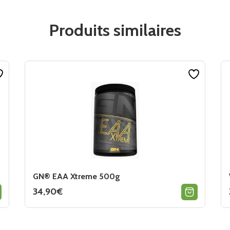
Produits similaires
GN® EAA Xtreme 500g
34,90
€
Ce
produit
a
plusieurs