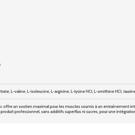
)
trate, L-valine, L-isoleucine, L-arginine, L-lysine HCl, L-ornithine HCl, taurin
 offre un soutien maximal pour les muscles soumis à un entraînement inte
roduit professionnel, sans additifs superflus ni sucres, pour une intégratio