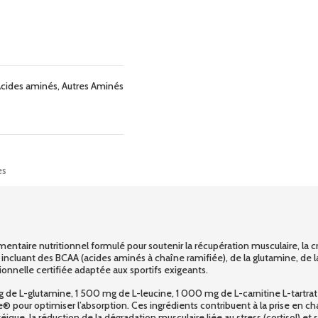
cides aminés
,
Autres Aminés
es
taire nutritionnel formulé pour soutenir la récupération musculaire, la c
incluant des BCAA (acides aminés à chaîne ramifiée), de la glutamine, de l
ionnelle certifiée adaptée aux sportifs exigeants.
-glutamine, 1 500 mg de L-leucine, 1 000 mg de L-carnitine L-tartrate, 7
ine® pour optimiser l’absorption. Ces ingrédients contribuent à la prise en
ique, la réduction de la dégradation musculaire liée au stress (cortisol) et 