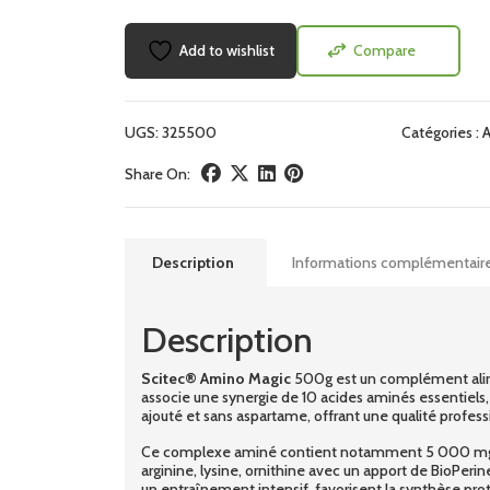
Add to wishlist
Compare
UGS:
325500
Catégories :
A
Share On:
Description
Informations complémentair
Description
Scitec® Amino Magic
500g est un complément alimen
associe une synergie de 10 acides aminés essentiels, 
ajouté et sans aspartame, offrant une qualité profess
Ce complexe aminé contient notamment 5 000 mg de L
arginine, lysine, ornithine avec un apport de BioPer
un entraînement intensif, favorisent la synthèse proté