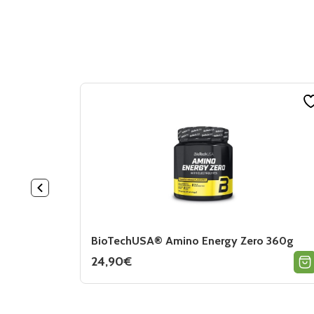
BioTechUSA® Amino Energy Zero 360g
24,90
€
Ce
produit
a
plusieurs