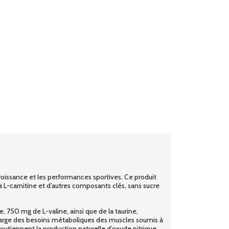
roissance et les performances sportives. Ce produit
a L-carnitine et d’autres composants clés, sans sucre
50 mg de L-valine, ainsi que de la taurine,
 charge des besoins métaboliques des muscles soumis à
soutiennent la production naturelle d’oxyde nitrique,