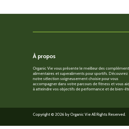
variations.
Les
options
peuvent
être
choisies
sur
la
page
du
produit
À propos
Organic Vie vous présente le meilleur des complément
alimentaires et superaliments pour sportifs. Découvrez
notre sélection soigneusement choisie pour vous
accompagner dans votre parcours de fitness et vous ai
à atteindre vos objectifs de performance et de bien-êtr
Copyright © 2026 by Organic Vie All Rights Reserved.