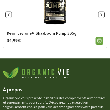
Kevin Levrone® Shaaboom Pump 385g
34,99
€
Ce
produit
a
plusieurs
variations.
Les
options
peuvent
être
choisies
sur
À propos
la
page
Organic Vie vous présente le meilleur des compléments alimentaires
du
et superaliments pour sportifs. Découvrez notre sélection
produit
soigneusement choisie pour vous accompagner dans votre parcours