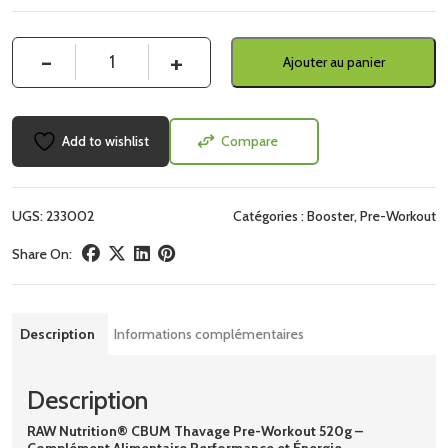
Quantité
Ajouter au panier
Add to wishlist
Compare
UGS:
233002
Catégories :
Booster
,
Pre-Workout
Share On:
Description
Informations complémentaires
Description
RAW Nutrition® CBUM Thavage Pre-Workout 520g –
Complément Alimentaire Performance et Énergie