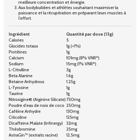
meilleure concentration et énergie.
Aux bodybuilders et athlètes souhaitant maximiser la
puissance et la récupération en préparant leurs muscles à
l’effort.
Ingrédient
Quantité par dose (13g)
Calories
5
Glucides totaux
1g (<1%)
Protéines
1g
Calcium
101mg (8% VNR*)
Sodium
15mg (1% VNR*)
L-Citrulline
3g
Beta Alanine
1.6g
Betaine Anhydrous
1.25g
L-Tyrosine
1g
Taurine
1g
Nitrosigine® (Arginine Silicate)
750mg
Poudre d’eau de noix de coco
250mg
Caféine Anhydre
130mg
Citicoline
125mg
Dicaffeine Malate (Infinergy)
32mg
Théobromine
25mg
AstraGin™ (extraits racine)
12.5mg