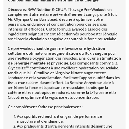
Découvrez RAW Nutrition® CBUM Thavage Pre-Workout, un
complément alimentaire pré-entraînement conçu par le 5 fois
Mr. Olympia Chris Bumstead, destiné à optimiser votre
puissance, endurance et concentration pour des séances
intenses et efficaces. Cette formule avancée associe des
ingrédients soigneusement sélectionnés pour booster l’énergie,
améliorer la circulation sanguine et soutenir la force musculaire.
Ce pré-workout haut de gamme favorise une
hydration
cellulaire optimale
, une
augmentation du flux sanguin
pour
une meilleure oxygénation des muscles, ainsi qu’une
stimulation
de l’énergie mentale et physique
. Les composants comme la
Glycersize™ contribuent à une meilleure hydratation musculaire,
tandis que la L-Citrulline et l’Arginine Nitrate augmentent
l’endurance et la vasodilatation, facilitant l’apport nutritif dans les
tissus musculaires durant l’effort. La Betaine Anhydrous aide à
améliorer la force et la puissance musculaire, tandis que la
caféine et les nootropiques naturels comme la L-Tyrosine et la
Citicoline optimisent la vigilance et la concentration.
Ce complément s’adresse principalement :
Aux sportifs recherchant un gain de performance
musculaire et d’endurance.
Aux pratiquants d’entraînements intensifs désirant une