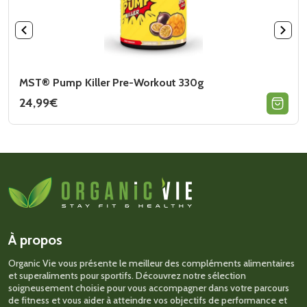
MST® Pump Killer Pre-Workout 330g
24,99
€
Ce
produit
a
plusieurs
variations.
Les
options
peuvent
être
choisies
sur
À propos
la
page
Organic Vie vous présente le meilleur des compléments alimentaires
du
et superaliments pour sportifs. Découvrez notre sélection
produit
soigneusement choisie pour vous accompagner dans votre parcours
de fitness et vous aider à atteindre vos objectifs de performance et