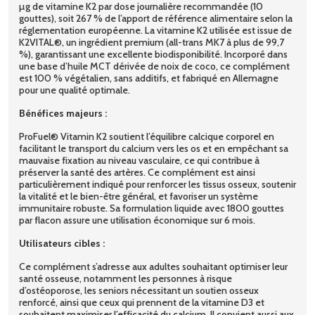
µg de vitamine K2 par dose journalière recommandée (10
gouttes), soit 267 % de l’apport de référence alimentaire selon la
réglementation européenne. La vitamine K2 utilisée est issue de
K2VITAL®, un ingrédient premium (all-trans MK7 à plus de 99,7
%), garantissant une excellente biodisponibilité. Incorporé dans
une base d’huile MCT dérivée de noix de coco, ce complément
est 100 % végétalien, sans additifs, et fabriqué en Allemagne
pour une qualité optimale.
Bénéfices majeurs :
ProFuel® Vitamin K2 soutient l’équilibre calcique corporel en
facilitant le transport du calcium vers les os et en empêchant sa
mauvaise fixation au niveau vasculaire, ce qui contribue à
préserver la santé des artères. Ce complément est ainsi
particulièrement indiqué pour renforcer les tissus osseux, soutenir
la vitalité et le bien-être général, et favoriser un système
immunitaire robuste. Sa formulation liquide avec 1800 gouttes
par flacon assure une utilisation économique sur 6 mois.
Utilisateurs cibles :
Ce complément s’adresse aux adultes souhaitant optimiser leur
santé osseuse, notamment les personnes à risque
d’ostéoporose, les seniors nécessitant un soutien osseux
renforcé, ainsi que ceux qui prennent de la vitamine D3 et
souhaitent maximiser l’efficacité du calcium. Il convient aussi aux