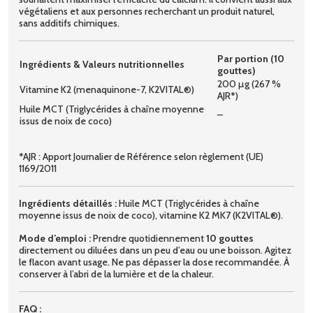
végétaliens et aux personnes recherchant un produit naturel,
sans additifs chimiques.
Par portion (10
Ingrédients & Valeurs nutritionnelles
gouttes)
200 µg (267 %
Vitamine K2 (menaquinone-7, K2VITAL®)
AJR*)
Huile MCT (Triglycérides à chaîne moyenne
–
issus de noix de coco)
*AJR : Apport Journalier de Référence selon règlement (UE)
1169/2011
Ingrédients détaillés :
Huile MCT (Triglycérides à chaîne
moyenne issus de noix de coco), vitamine K2 MK7 (K2VITAL®).
Mode d’emploi :
Prendre quotidiennement
10 gouttes
directement ou diluées dans un peu d’eau ou une boisson. Agitez
le flacon avant usage. Ne pas dépasser la dose recommandée. À
conserver à l’abri de la lumière et de la chaleur.
FAQ :