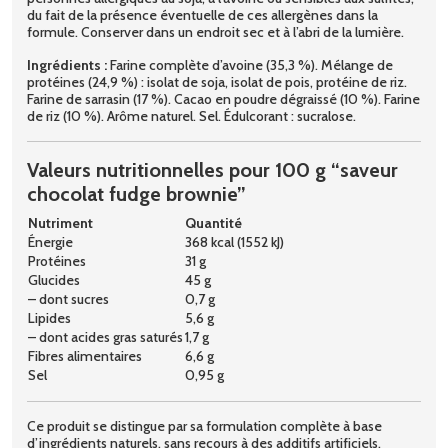
du fait de la présence éventuelle de ces allergènes dans la
formule. Conserver dans un endroit sec et à l’abri de la lumière.
Ingrédients :
Farine complète d’avoine (35,3 %). Mélange de
protéines (24,9 %) : isolat de soja, isolat de pois, protéine de riz.
Farine de sarrasin (17 %). Cacao en poudre dégraissé (10 %). Farine
de riz (10 %). Arôme naturel. Sel. Édulcorant : sucralose.
Valeurs nutritionnelles pour 100 g “saveur
chocolat fudge brownie”
Nutriment
Quantité
Énergie
368 kcal (1552 kJ)
Protéines
31 g
Glucides
45 g
– dont sucres
0,7 g
Lipides
5,6 g
– dont acides gras saturés
1,7 g
Fibres alimentaires
6,6 g
Sel
0,95 g
Ce produit se distingue par sa formulation complète à base
d’ingrédients naturels, sans recours à des additifs artificiels,