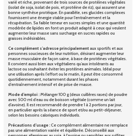
varié et riche, provenant de trois sources de protéines végétales
(isolat de soja, isolat de pois, et protéine de riz), qui assurent une
bonne synthèse protéique. En parallèle, ses glucides complexes
fournissent une énergie stable pour l’entraînement et la
récupération. Sa faible teneur en sucres simples et une quantité
modérée de lipides en font un produit adapté à ceux qui veulent
augmenter leur masse sans surcharge en sucres rapides ou
graisses indésirables.
Ce complément s’adresse principalement
aux sportifs et aux
personnes soucieuses de leur nutrition, désirant augmenter leur
masse musculaire de façon saine, à base de protéines végétales.
Il convient aussi bien aux végétaliens qu’aux intolérants au
lactose ou souhaitant éviter les protéines animales. Idéal pour
une utilisation après l’effort ou le matin, il peut être consommé
quotidiennement, notamment durant les phases
d’entraînement intensif et de prise de masse.
Mode d’emploi :
Mélanger 100 g (deux cuillères rases) de poudre
avec 500 ml d’eau ou de boisson végétale (comme un lait
d’avoine). Il est recommandé de prendre 1 à 2 portions par jour,
en particulier après la séance de sport et/ou au petit-déjeuner,
selon les besoins caloriques individuels.
Précautions d’usage :
Ce complément alimentaire ne remplace
pas une alimentation variée et équilibrée. Déconseillé aux
personnes allergiques au soja, à l’avoine ou sensibles aux sulfites,