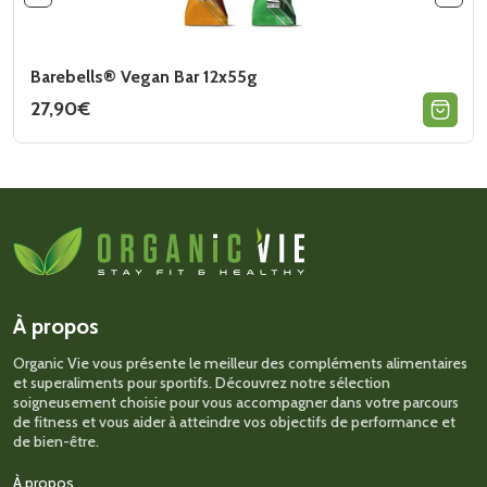
Barebells® Vegan Bar 12x55g
27,90
€
Ce
produit
a
plusieurs
variations.
Les
options
peuvent
être
choisies
sur
À propos
la
page
Organic Vie vous présente le meilleur des compléments alimentaires
du
et superaliments pour sportifs. Découvrez notre sélection
produit
soigneusement choisie pour vous accompagner dans votre parcours
de fitness et vous aider à atteindre vos objectifs de performance et
de bien-être.
À propos