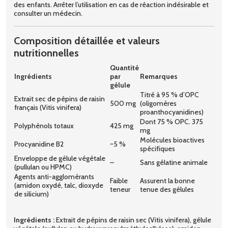
des enfants. Arrêter l’utilisation en cas de réaction indésirable et
consulter un médecin.
Composition détaillée et valeurs
nutritionnelles
Quantité
Ingrédients
par
Remarques
gélule
Titré à 95 % d’OPC
Extrait sec de pépins de raisin
500 mg
(oligomères
français (Vitis vinifera)
proanthocyanidines)
Dont 75 % OPC. 375
Polyphénols totaux
425 mg
mg
Molécules bioactives
Procyanidine B2
~5 %
spécifiques
Enveloppe de gélule végétale
–
Sans gélatine animale
(pullulan ou HPMC)
Agents anti-agglomérants
Faible
Assurent la bonne
(amidon oxydé, talc, dioxyde
teneur
tenue des gélules
de silicium)
Ingrédients :
Extrait de pépins de raisin sec (Vitis vinifera), gélule