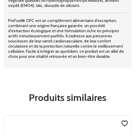
végétale (pullulan ou hydroxypropylméthylcellulose), amidon
oxydé (E1404), talc, dioxyde de silicium.
ProFuel® OPC est un complément alimentaire d’exception,
combinant une origine française garantie, un procédé
d’extraction écologique et une formulation riche en principes
actifs minutieusement purifiés. Il s’adresse aux personnes
soucieuses de leur santé cardiovasculaire, de leur confort
circulatoire et de la protection naturelle contre le vieillissement
cellulaire. Facile à intégrer au quotidien, ce produit est un allié de
choix pour une vitalité retrouvée et un bien-être durable.
Produits similaires