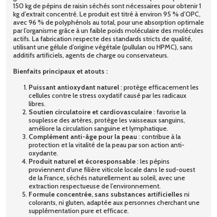
150 kg de pépins de raisin séchés sont nécessaires pour obtenir 1
kg d’extrait concentré. Le produit est titré à environ 95 % d’OPC,
avec 96 % de polyphénols au total, pour une absorption optimale
par l’organisme grâce à un faible poids moléculaire des molécules
actifs. La fabrication respecte des standards stricts de qualité,
utilisant une gélule d’origine végétale (pullulan ou HPMC), sans
additifs artificiels, agents de charge ou conservateurs.
Bienfaits principaux et atouts :
Puissant antioxydant naturel
: protège efficacement les
cellules contre le stress oxydatif causé par les radicaux
libres.
Soutien circulatoire et cardiovasculaire
: favorise la
souplesse des artères, protège les vaisseaux sanguins,
améliore la circulation sanguine et lymphatique.
Complément anti-âge pour la peau
: contribue à la
protection et la vitalité de la peau par son action anti-
oxydante.
Produit naturel et écoresponsable
: les pépins
proviennent d’une filière viticole locale dans le sud-ouest
de la France, séchés naturellement au soleil, avec une
extraction respectueuse de l’environnement.
Formule concentrée, sans substances artificielles
ni
colorants, ni gluten, adaptée aux personnes cherchant une
supplémentation pure et efficace.