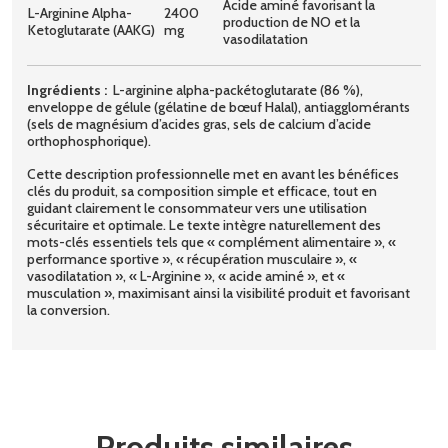
Acide aminé favorisant la
L-Arginine Alpha-
2400
production de NO et la
Ketoglutarate (AAKG)
mg
vasodilatation
Ingrédients :
L-arginine alpha-packétoglutarate (86 %),
enveloppe de gélule (gélatine de bœuf Halal), antiagglomérants
(sels de magnésium d’acides gras, sels de calcium d’acide
orthophosphorique).
Cette description professionnelle met en avant les bénéfices
clés du produit, sa composition simple et efficace, tout en
guidant clairement le consommateur vers une utilisation
sécuritaire et optimale. Le texte intègre naturellement des
mots-clés essentiels tels que « complément alimentaire », «
performance sportive », « récupération musculaire », «
vasodilatation », « L-Arginine », « acide aminé », et «
musculation », maximisant ainsi la visibilité produit et favorisant
la conversion.
Produits similaires