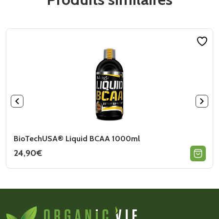
BioTechUSA® Liquid BCAA 1000ml
24,90
€
Ce
produit
a
plusieurs
variations.
Les
options