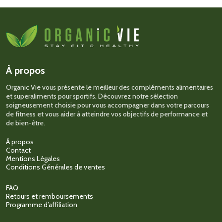
plusieurs
variations.
Les
options
peuvent
être
choisies
sur
À propos
la
page
Organic Vie vous présente le meilleur des compléments alimentaires
du
et superaliments pour sportifs. Découvrez notre sélection
produit
soigneusement choisie pour vous accompagner dans votre parcours
de fitness et vous aider à atteindre vos objectifs de performance et
de bien-être.
À propos
Contact
Mentions Légales
Conditions Générales de ventes
FAQ
Retours et remboursements
Programme d’affiliation