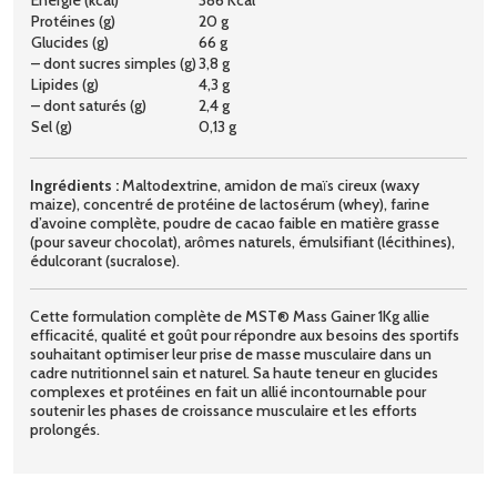
Protéines (g)
20 g
Glucides (g)
66 g
– dont sucres simples (g)
3,8 g
Lipides (g)
4,3 g
– dont saturés (g)
2,4 g
Sel (g)
0,13 g
Ingrédients :
Maltodextrine, amidon de maïs cireux (waxy
maize), concentré de protéine de lactosérum (whey), farine
d’avoine complète, poudre de cacao faible en matière grasse
(pour saveur chocolat), arômes naturels, émulsifiant (lécithines),
édulcorant (sucralose).
Cette formulation complète de MST® Mass Gainer 1Kg allie
efficacité, qualité et goût pour répondre aux besoins des sportifs
souhaitant optimiser leur prise de masse musculaire dans un
cadre nutritionnel sain et naturel. Sa haute teneur en glucides
complexes et protéines en fait un allié incontournable pour
soutenir les phases de croissance musculaire et les efforts
prolongés.