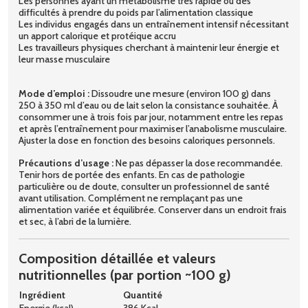
Les personnes ayant un métabolisme très rapide ou des
difficultés à prendre du poids par l’alimentation classique
Les individus engagés dans un entraînement intensif nécessitant
un apport calorique et protéique accru
Les travailleurs physiques cherchant à maintenir leur énergie et
leur masse musculaire
Mode d’emploi :
Dissoudre une mesure (environ 100 g) dans
250 à 350 ml d’eau ou de lait selon la consistance souhaitée. À
consommer une à trois fois par jour, notamment entre les repas
et après l’entraînement pour maximiser l’anabolisme musculaire.
Ajuster la dose en fonction des besoins caloriques personnels.
Précautions d’usage :
Ne pas dépasser la dose recommandée.
Tenir hors de portée des enfants. En cas de pathologie
particulière ou de doute, consulter un professionnel de santé
avant utilisation. Complément ne remplaçant pas une
alimentation variée et équilibrée. Conserver dans un endroit frais
et sec, à l’abri de la lumière.
Composition détaillée et valeurs
nutritionnelles (par portion ~100 g)
Ingrédient
Quantité
Energie (kcal)
386 Kcal