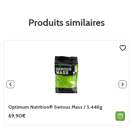
Produits similaires
Optimum Nutrition® Serious Mass / 5.44Kg
69,90
€
Ce
produit
a