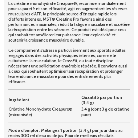
La créatine monohydrate Creapure®, reconnue mondialement
pour sa pureté et son efficacité, agit en augmentant les réserves
musculaires d’ATP, la principale source d’énergie rapide lors
d’efforts intenses. MST® Creatine Pro favorise ainsi des
performances maximales, réduit la fatigue musculaire et accélère
la récupération entre les séances. Ce produit est idéal pour ceux
qui souhaitent améliorer leur puissance, leur explosivité et
soutenir la croissance musculaire durable.
Ce complément s’adresse particulièrement aux sportifs adultes
engagés dans des activités physiques intenses, comme le
culturisme, la musculation, le CrossFit, ou toute discipline
nécessitant une sollicitation anaérobie répétée. Il convient aussi
à ceux qui souhaitent optimiser leur récupération et prolonger
leur endurance musculaire pour des entraînements plus
efficaces.
Quantité par portion
Ingrédient
(3,4 g)
Créatine Monohydrate Creapure®
3,4 g (dont 3 g de créatine
(micronisée)
pure)
Mode d’emploi :
Mélangez
1 portion (3,4 g) par jour
dans au
moins 300 ml d’eau ou de jus. Pour de meilleurs résultats,