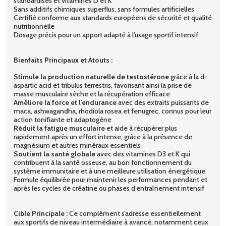
standardisés et vitamines D et K
Sans additifs chimiques superflus, sans formules artificielles
Certifié conforme aux standards européens de sécurité et qualité
nutritionnelle
Dosage précis pour un apport adapté à l’usage sportif intensif
Bienfaits Principaux et Atouts :
Stimule la production naturelle de testostérone
grâce à la d-
aspartic acid et tribulus terrestris, favorisant ainsi la prise de
masse musculaire sèche et la récupération efficace
Améliore la force et l’endurance
avec des extraits puissants de
maca, ashwagandha, rhodiola rosea et fenugrec, connus pour leur
action tonifiante et adaptogène
Réduit la fatigue musculaire
et aide à récupérer plus
rapidement après un effort intense, grâce à la présence de
magnésium et autres minéraux essentiels
Soutient la santé globale
avec des vitamines D3 et K qui
contribuent à la santé osseuse, au bon fonctionnement du
système immunitaire et à une meilleure utilisation énergétique
Formule équilibrée pour maintenir les performances pendant et
après les cycles de créatine ou phases d’entraînement intensif
Cible Principale :
Ce complément s’adresse essentiellement
aux sportifs de niveau intermédiaire à avancé, notamment ceux