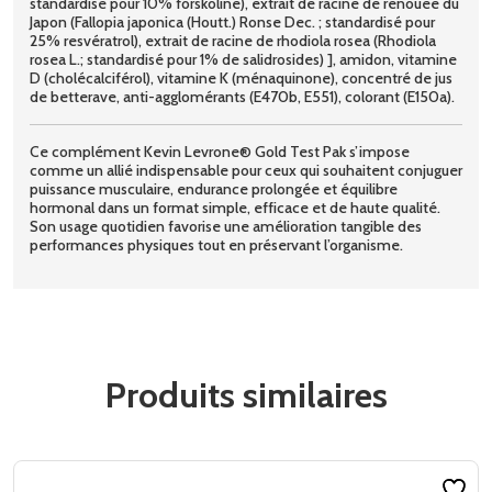
standardisé pour 10% forskoline), extrait de racine de renouée du
Japon (Fallopia japonica (Houtt.) Ronse Dec. ; standardisé pour
25% resvératrol), extrait de racine de rhodiola rosea (Rhodiola
rosea L.; standardisé pour 1% de salidrosides) ], amidon, vitamine
D (cholécalciférol), vitamine K (ménaquinone), concentré de jus
de betterave, anti-agglomérants (E470b, E551), colorant (E150a).
Ce complément Kevin Levrone® Gold Test Pak s’impose
comme un allié indispensable pour ceux qui souhaitent conjuguer
puissance musculaire, endurance prolongée et équilibre
hormonal dans un format simple, efficace et de haute qualité.
Son usage quotidien favorise une amélioration tangible des
performances physiques tout en préservant l’organisme.
Produits similaires