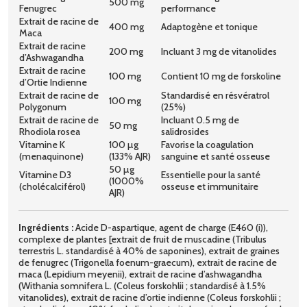
500 mg
Fenugrec
performance
Extrait de racine de
400 mg
Adaptogène et tonique
Maca
Extrait de racine
200 mg
Incluant 3 mg de vitanolides
d’Ashwagandha
Extrait de racine
100 mg
Contient 10 mg de forskoline
d’Ortie Indienne
Extrait de racine de
Standardisé en résvératrol
100 mg
Polygonum
(25%)
Extrait de racine de
Incluant 0.5 mg de
50 mg
Rhodiola rosea
salidrosides
Vitamine K
100 µg
Favorise la coagulation
(menaquinone)
(133% AJR)
sanguine et santé osseuse
50 µg
Vitamine D3
Essentielle pour la santé
(1000%
(cholécalciférol)
osseuse et immunitaire
AJR)
Ingrédients :
Acide D-aspartique, agent de charge (E460 (i)),
complexe de plantes [extrait de fruit de muscadine (Tribulus
terrestris L. standardisé à 40% de saponines), extrait de graines
de fenugrec (Trigonella foenum-graecum), extrait de racine de
maca (Lepidium meyenii), extrait de racine d’ashwagandha
(Withania somnifera L. (Coleus forskohlii ; standardisé à 1.5%
vitanolides), extrait de racine d’ortie indienne (Coleus forskohlii ;