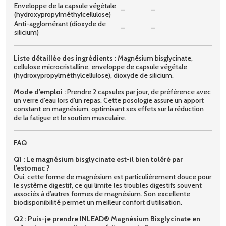
Enveloppe de la capsule végétale
–
–
(hydroxypropylméthylcellulose)
Anti-agglomérant (dioxyde de
–
–
silicium)
Liste détaillée des ingrédients :
Magnésium bisglycinate,
cellulose microcristalline, enveloppe de capsule végétale
(hydroxypropylméthylcellulose), dioxyde de silicium.
Mode d’emploi :
Prendre 2 capsules par jour, de préférence avec
un verre d’eau lors d’un repas. Cette posologie assure un apport
constant en magnésium, optimisant ses effets sur la réduction
de la fatigue et le soutien musculaire.
FAQ
Q1 : Le magnésium bisglycinate est-il bien toléré par
l’estomac ?
Oui, cette forme de magnésium est particulièrement douce pour
le système digestif, ce qui limite les troubles digestifs souvent
associés à d’autres formes de magnésium. Son excellente
biodisponibilité permet un meilleur confort d’utilisation.
Q2 : Puis-je prendre INLEAD® Magnésium Bisglycinate en