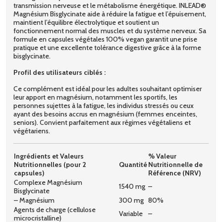
transmission nerveuse et le métabolisme énergétique. INLEAD®
Magnésium Bisglycinate aide à réduire la fatigue et l’épuisement,
maintient l’équilibre électrolytique et soutient un
fonctionnement normal des muscles et du système nerveux. Sa
formule en capsules végétales 100% vegan garantit une prise
pratique et une excellente tolérance digestive grâce à la forme
bisglycinate.
Profil des utilisateurs ciblés :
Ce complément est idéal pour les adultes souhaitant optimiser
leur apport en magnésium, notamment les sportifs, les
personnes sujettes à la fatigue, les individus stressés ou ceux
ayant des besoins accrus en magnésium (femmes enceintes,
seniors). Convient parfaitement aux régimes végétaliens et
végétariens.
Ingrédients et Valeurs
% Valeur
Nutritionnelles (pour 2
Quantité
Nutritionnelle de
capsules)
Référence (NRV)
Complexe Magnésium
1540 mg
–
Bisglycinate
– Magnésium
300 mg
80%
Agents de charge (cellulose
Variable
–
microcristalline)