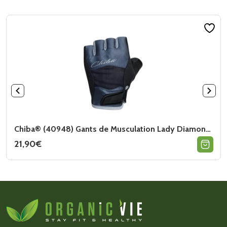
Chiba® (40948) Gants de Musculation Lady Diamond Gris
21,90
€
Ce
produit
a
plusieurs
variations.
Les
options
peuvent
être