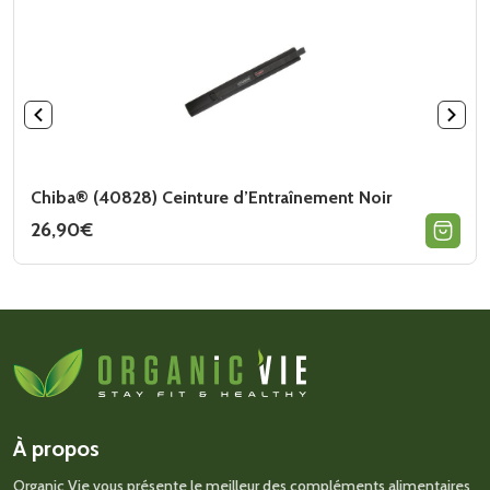
Chiba® (40828) Ceinture d’Entraînement Noir
26,90
€
Ce
produit
a
plusieurs
variations.
Les
options
peuvent
être
choisies
sur
À propos
la
page
Organic Vie vous présente le meilleur des compléments alimentaires