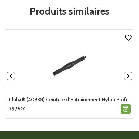
Produits similaires
Chiba® (40838) Ceinture d’Entraînement Nylon Profi
29,90
€
Ce
produit
a
plusieurs
variations.