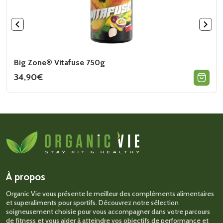
Big Zone® Vitafuse 750g
34,90
€
Ce
produit
a
plusieurs
variations.
Les
options
peuvent
être
choisies
sur
À propos
la
page
Organic Vie vous présente le meilleur des compléments alimentaires
du
et superaliments pour sportifs. Découvrez notre sélection
produit
soigneusement choisie pour vous accompagner dans votre parcours
de fitness et vous aider à atteindre vos objectifs de performance et