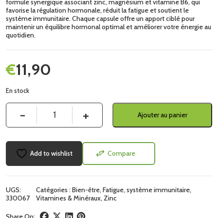
formule synergique associant zinc, magnésium et vitamine B6, qui
favorise la régulation hormonale, réduit la fatigue et soutient le
système immunitaire. Chaque capsule offre un apport ciblé pour
maintenir un équilibre hormonal optimal et améliorer votre énergie au
quotidien.
€
11,90
En stock
Quantité
Ajouter au panier
Add to wishlist
Compare
UGS:
Catégories :
Bien-être
,
Fatigue
,
système immunitaire
,
330067
Vitamines & Minéraux
,
Zinc
Share On: