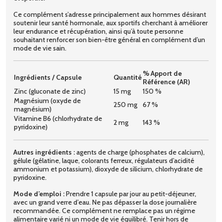
Ce complément s’adresse principalement aux hommes désirant
soutenir leur santé hormonale, aux sportifs cherchant à améliorer
leur endurance et récupération, ainsi qu’à toute personne
souhaitant renforcer son bien-être général en complément d’un
mode de vie sain.
% Apport de
Ingrédients / Capsule
Quantité
Référence (AR)
Zinc (gluconate de zinc)
15 mg
150 %
Magnésium (oxyde de
250 mg
67 %
magnésium)
Vitamine B6 (chlorhydrate de
2 mg
143 %
pyridoxine)
Autres ingrédients :
agents de charge (phosphates de calcium),
gélule (gélatine, laque, colorants ferreux, régulateurs d’acidité
ammonium et potassium), dioxyde de silicium, chlorhydrate de
pyridoxine.
Mode d’emploi :
Prendre 1 capsule par jour au petit-déjeuner,
avec un grand verre d’eau. Ne pas dépasser la dose journalière
recommandée. Ce complément ne remplace pas un régime
alimentaire varié ni un mode de vie équilibré. Tenir hors de