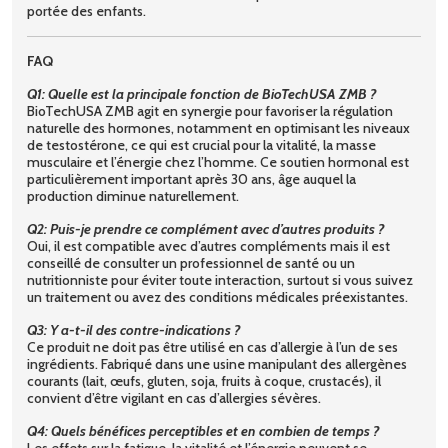
portée des enfants.
FAQ
Q1: Quelle est la principale fonction de BioTechUSA ZMB ?
BioTechUSA ZMB agit en synergie pour favoriser la régulation
naturelle des hormones, notamment en optimisant les niveaux
de testostérone, ce qui est crucial pour la vitalité, la masse
musculaire et l’énergie chez l’homme. Ce soutien hormonal est
particulièrement important après 30 ans, âge auquel la
production diminue naturellement.
Q2: Puis-je prendre ce complément avec d’autres produits ?
Oui, il est compatible avec d’autres compléments mais il est
conseillé de consulter un professionnel de santé ou un
nutritionniste pour éviter toute interaction, surtout si vous suivez
un traitement ou avez des conditions médicales préexistantes.
Q3: Y a-t-il des contre-indications ?
Ce produit ne doit pas être utilisé en cas d’allergie à l’un de ses
ingrédients. Fabriqué dans une usine manipulant des allergènes
courants (lait, œufs, gluten, soja, fruits à coque, crustacés), il
convient d’être vigilant en cas d’allergies sévères.
Q4: Quels bénéfices perceptibles et en combien de temps ?
Les effets sur la fatigue, la vitalité et l’énergie peuvent se