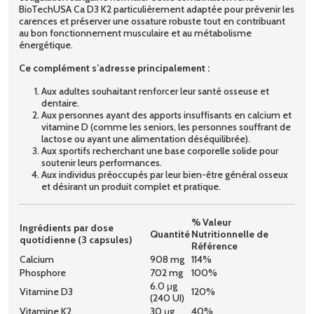
BioTechUSA Ca D3 K2 particulièrement adaptée pour prévenir les
carences et préserver une ossature robuste tout en contribuant
au bon fonctionnement musculaire et au métabolisme
énergétique.
Ce complément s’adresse principalement :
Aux adultes souhaitant renforcer leur santé osseuse et
dentaire.
Aux personnes ayant des apports insuffisants en calcium et
vitamine D (comme les seniors, les personnes souffrant de
lactose ou ayant une alimentation déséquilibrée).
Aux sportifs recherchant une base corporelle solide pour
soutenir leurs performances.
Aux individus préoccupés par leur bien-être général osseux
et désirant un produit complet et pratique.
% Valeur
Ingrédients par dose
Quantité
Nutritionnelle de
quotidienne (3 capsules)
Référence
Calcium
908 mg
114%
Phosphore
702 mg
100%
6.0 μg
Vitamine D3
120%
(240 UI)
Vitamine K2
30 μg
40%