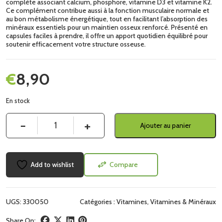
complète associant calcium, phosphore, vitamine D3 et vitamine K2.
Ce complément contribue aussi à la fonction musculaire normale et
au bon métabolisme énergétique, tout en facilitant l’absorption des
minéraux essentiels pour un maintien osseux renforcé. Présenté en
capsules faciles à prendre, il offre un apport quotidien équilibré pour
soutenir efficacement votre structure osseuse.
€
8,90
En stock
Quantité
Ajouter au panier
Add to wishlist
Compare
UGS:
330050
Catégories :
Vitamines
,
Vitamines & Minéraux
Share On: