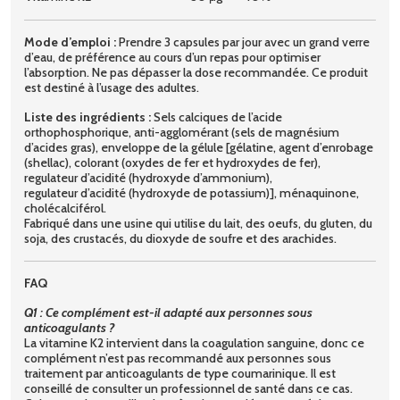
Mode d’emploi :
Prendre 3 capsules par jour avec un grand verre
d’eau, de préférence au cours d’un repas pour optimiser
l’absorption. Ne pas dépasser la dose recommandée. Ce produit
est destiné à l’usage des adultes.
Liste des ingrédients :
Sels calciques de l’acide
orthophosphorique, anti-agglomérant (sels de magnésium
d’acides gras), enveloppe de la gélule [gélatine, agent d’enrobage
(shellac), colorant (oxydes de fer et hydroxydes de fer),
regulateur d’acidité (hydroxyde d’ammonium),
regulateur d’acidité (hydroxyde de potassium)], ménaquinone,
cholécalciférol.
Fabriqué dans une usine qui utilise du lait, des oeufs, du gluten, du
soja, des crustacés, du dioxyde de soufre et des arachides.
FAQ
Q1 : Ce complément est-il adapté aux personnes sous
anticoagulants ?
La vitamine K2 intervient dans la coagulation sanguine, donc ce
complément n’est pas recommandé aux personnes sous
traitement par anticoagulants de type coumarinique. Il est
conseillé de consulter un professionnel de santé dans ce cas.