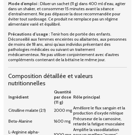
Mode d’emploi :
Diluer un sachet (11 g) dans 400 ml d’eau, agiter
dans un shaker, et consommer 15 minutes avant la séance
d’entraînement. Ne pas dépasser la dose recommandée pour
éviter tout surdosage. Ce produit ne remplace pas un régime
alimentaire varié et équilibré.
Précautions d’usage :
Tenir hors de portée des enfants.
Déconseillé aux femmes enceintes ou allaitantes, aux personnes
de moins de 18 ans, ainsi qu’aux individus présentant des
pathologies médicales ou suivant un traitement
médicamenteux. Ne pas utiliser conjointement avec d’autres
compléments contenant de la bétaïne le même jour.
Composition détaillée et valeurs
nutritionnelles
Quantité
Ingrédient
par dose
Rôle principal
(11 g)
Améliore le flux sanguin et la
Citrulline malate (2:1)
2000 mg
production d’oxyde nitrique
Précurseur de la carnosine,
Beta-Alanine
1600 mg
retarde la fatigue musculaire
Amplifie la vasodilatation
L-Arginine alpha-
1000 mg
pour un meilleur “pump”