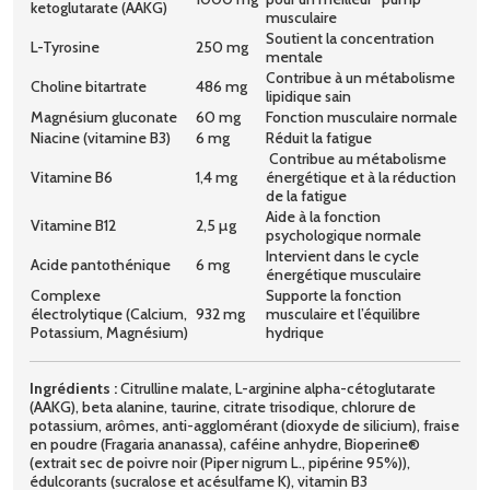
ketoglutarate (AAKG)
musculaire
Soutient la concentration
L-Tyrosine
250 mg
mentale
Contribue à un métabolisme
Choline bitartrate
486 mg
lipidique sain
Magnésium gluconate
60 mg
Fonction musculaire normale
Niacine (vitamine B3)
6 mg
Réduit la fatigue
Contribue au métabolisme
Vitamine B6
1,4 mg
énergétique et à la réduction
de la fatigue
Aide à la fonction
Vitamine B12
2,5 µg
psychologique normale
Intervient dans le cycle
Acide pantothénique
6 mg
énergétique musculaire
Complexe
Supporte la fonction
électrolytique (Calcium,
932 mg
musculaire et l’équilibre
Potassium, Magnésium)
hydrique
Ingrédients :
Citrulline malate, L-arginine alpha-cétoglutarate
(AAKG), beta alanine, taurine, citrate trisodique, chlorure de
potassium, arômes, anti-agglomérant (dioxyde de silicium), fraise
en poudre (Fragaria ananassa), caféine anhydre, Bioperine®
(extrait sec de poivre noir (Piper nigrum L., pipérine 95%)),
édulcorants (sucralose et acésulfame K), vitamin B3