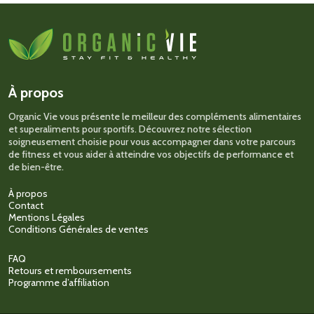
plusieurs
variations.
Les
options
peuvent
être
choisies
sur
À propos
la
page
Organic Vie vous présente le meilleur des compléments alimentaires
du
et superaliments pour sportifs. Découvrez notre sélection
produit
soigneusement choisie pour vous accompagner dans votre parcours
de fitness et vous aider à atteindre vos objectifs de performance et
de bien-être.
À propos
Contact
Mentions Légales
Conditions Générales de ventes
FAQ
Retours et remboursements
Programme d’affiliation