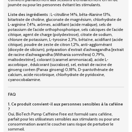
journée ou pour les personnes évitant les stimulants.
Liste des ingrédients :
L-citrulline 14%, bêta-Alanine 13%,
bitartrate de choline, gluconate de magnésium, chlorhydrate de
L-arginine 7,4%, arômes, acidifiant (acide malique), sels de
potassium de l’acide orthophosphorique, sels calciques de l’acide
citrique, agent de charge (polydextrose), citrate de sodium,
chlorure de potassium, L-tyrosine 2,3%, bétaïne, acidifiant (acide
citrique), poudre de zeste de citron 1,2%, anti-agglomérant
(dioxyde de silicium), préparation d’extrait d’ashwagandha [extrait
de racine d’ashwagandha (Withania somnifera) 0,79%,
maltodextrine], colorant (caramel ammoniacal), acide L-
ascorbique , édulcorant (sucralose), sel, extrait de racine de
ginseng coréen (Panax ginseng) 0,18%, D-pantothénate de
calcium, acide nicotinique, chlorhydrate de pyridoxine,
cyanocobalamine.
FAQ
1. Ce produit convient-il aux personnes sensibles à la caféine
?
Oui, BioTech Pump Caffeine Free est formulé sans caféine,
parfait pour les utilisateurs sensibles aux stimulants ou pour une
consommation avant le coucher sans risque de perturber le
sommeil.