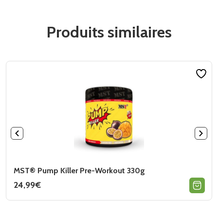
Produits similaires
MST® Pump Killer Pre-Workout 330g
24,99
€
Ce
produit
a