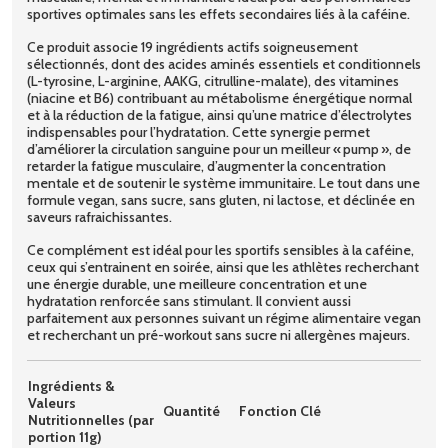
sportives optimales sans les effets secondaires liés à la caféine.
Ce produit associe 19 ingrédients actifs soigneusement
sélectionnés, dont des acides aminés essentiels et conditionnels
(L-tyrosine, L-arginine, AAKG, citrulline-malate), des vitamines
(niacine et B6) contribuant au métabolisme énergétique normal
et à la réduction de la fatigue, ainsi qu’une matrice d’électrolytes
indispensables pour l’hydratation. Cette synergie permet
d’améliorer la circulation sanguine pour un meilleur « pump », de
retarder la fatigue musculaire, d’augmenter la concentration
mentale et de soutenir le système immunitaire. Le tout dans une
formule vegan, sans sucre, sans gluten, ni lactose, et déclinée en
saveurs rafraichissantes.
Ce complément est idéal pour les sportifs sensibles à la caféine,
ceux qui s’entrainent en soirée, ainsi que les athlètes recherchant
une énergie durable, une meilleure concentration et une
hydratation renforcée sans stimulant. Il convient aussi
parfaitement aux personnes suivant un régime alimentaire vegan
et recherchant un pré-workout sans sucre ni allergènes majeurs.
Ingrédients &
Valeurs
Quantité
Fonction Clé
Nutritionnelles (par
portion 11g)