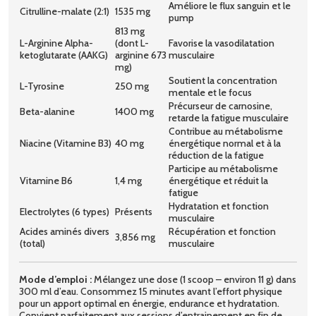
Améliore le flux sanguin et le
Citrulline-malate (2:1)
1535 mg
pump
813 mg
L-Arginine Alpha-
(dont L-
Favorise la vasodilatation
ketoglutarate (AAKG)
arginine 673
musculaire
mg)
Soutient la concentration
L-Tyrosine
250 mg
mentale et le focus
Précurseur de carnosine,
Beta-alanine
1400 mg
retarde la fatigue musculaire
Contribue au métabolisme
Niacine (Vitamine B3)
40 mg
énergétique normal et à la
réduction de la fatigue
Participe au métabolisme
Vitamine B6
1,4 mg
énergétique et réduit la
fatigue
Hydratation et fonction
Electrolytes (6 types)
Présents
musculaire
Acides aminés divers
Récupération et fonction
3,856 mg
(total)
musculaire
Mode d’emploi :
Mélangez une dose (1 scoop – environ 11 g) dans
300 ml d’eau. Consommez 15 minutes avant l’effort physique
pour un apport optimal en énergie, endurance et hydratation.
Convient parfaitement aux sessions d’entrainement en fin de