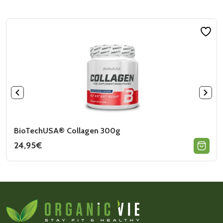
BioTechUSA® Collagen 300g
24,95
€
Ce
produit
a
plusieurs
variations.
Les
options
peuvent
être