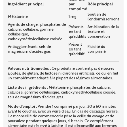
Ingrédient principal
par
Rôle principal
comprimé
Soutien de
Mélatonine
1 mg
l’endormissement
Agents de charge : phosphates de
Présents
Amélioration de la
calcium, cellulose, gomme
en tant
texture et
cellulosique,
qu’additifs
conservation
carboxyméthylcellulose croisée
Présent
Antiagglomérant : sels de
Fluidité du
en tant
magnésium d’acides gras
comprimé
qu’additif
Valeurs nutritionnelles :
Ce produit ne contient pas de sucres
ajoutés, de gluten, de lactose ni d’arômes artificiels, ce qui en fait
un complément adapté à la plupart des régimes alimentaires.
Liste des ingrédients :
Mélatonine, phosphates de calcium,
cellulose, gomme cellulosique, carboxyméthylcellulose croisée,
sels de magnésium d’acides gras.
Mode d’emploi :
Prendre 1 comprimé par jour, 30 à 60 minutes
avant le coucher, avec un verre d’eau. En cas de décalage horaire,
il est conseillé de commencer la prise la veille du voyage et de
poursuivre pendant quelques jours, si besoin. Ce complément
alimentaire est réservé à l’adulte ; il est déconseillé aux femmes