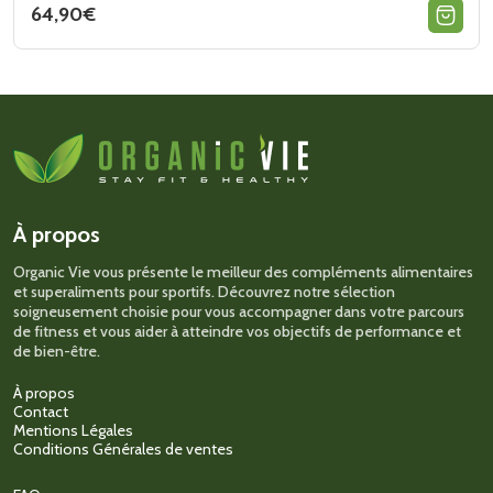
64,90
€
Ce
produit
a
plusieurs
variations.
Les
options
peuvent
être
choisies
sur
À propos
la
page
Organic Vie vous présente le meilleur des compléments alimentaires
du
et superaliments pour sportifs. Découvrez notre sélection
produit
soigneusement choisie pour vous accompagner dans votre parcours
de fitness et vous aider à atteindre vos objectifs de performance et
de bien-être.
À propos
Contact
Mentions Légales
Conditions Générales de ventes