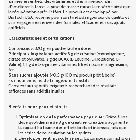
aminés essentiels, des vitamines et des minéraux, afin
d’améliorer la force, la prise de masse musculaire sèche ainsi que
la récupération après l’effort. Le produit est développé par
BioTech USA, reconnu pour ses standards rigoureux de qualité et
son engagement envers des formules efficaces et sans ajouts
artificiels.
Caractéristiques et certifications
Contenance:
320 g en poudre facile à doser
Principaux ingrédients actifs:
3 g de créatine (monohydrate,
citrate et pyruvate), 2 g de BCAA (L-Leucine, L-Isoleucine, L-
Valine), 1,5 g de L-arginine, vitamines B6 et niacine, magnésium,
fer
Sans sucres ajoutés
(<0,5 g/100 ml produit prêt à boire)
Formule enrichie de 15 ingrédients actifs
Convient aux sportifs exigeants recherchant des résultats
efficaces sans additifs inutiles
Bienfaits principaux et atouts :
Optimisation de la performance physique
: Grâce à une
dose quotidienne de 3 g de créatine, Crea Zero augmente
la capacité à fournir des efforts brefs et intenses, tels que
les séries de musculation ou les sprints.
Développement musculaire sec
: La composition riche en