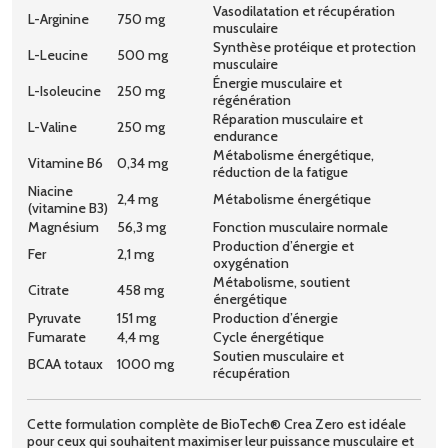
Vasodilatation et récupération
L-Arginine
750 mg
musculaire
Synthèse protéique et protection
L-Leucine
500 mg
musculaire
Énergie musculaire et
L-Isoleucine
250 mg
régénération
Réparation musculaire et
L-Valine
250 mg
endurance
Métabolisme énergétique,
Vitamine B6
0,34 mg
réduction de la fatigue
Niacine
2,4 mg
Métabolisme énergétique
(vitamine B3)
Magnésium
56,3 mg
Fonction musculaire normale
Production d’énergie et
Fer
2,1 mg
oxygénation
Métabolisme, soutient
Citrate
458 mg
énergétique
Pyruvate
151 mg
Production d’énergie
Fumarate
4,4 mg
Cycle énergétique
Soutien musculaire et
BCAA totaux
1000 mg
récupération
Cette formulation complète de BioTech® Crea Zero est idéale
pour ceux qui souhaitent maximiser leur puissance musculaire et