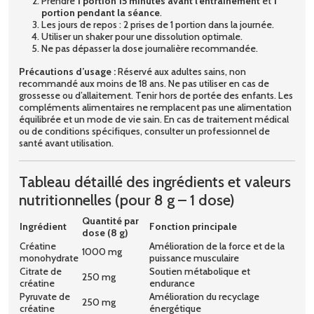
Prendre
1 portion 15 minutes avant l’entraînement
et
1
portion pendant la séance
.
Les jours de repos : 2 prises de 1 portion dans la journée.
Utiliser un shaker pour une dissolution optimale.
Ne pas dépasser la dose journalière recommandée.
Précautions d’usage :
Réservé aux adultes sains, non
recommandé aux moins de 18 ans. Ne pas utiliser en cas de
grossesse ou d’allaitement. Tenir hors de portée des enfants. Les
compléments alimentaires ne remplacent pas une alimentation
équilibrée et un mode de vie sain. En cas de traitement médical
ou de conditions spécifiques, consulter un professionnel de
santé avant utilisation.
Tableau détaillé des ingrédients et valeurs
nutritionnelles (pour 8 g – 1 dose)
Quantité par
Ingrédient
Fonction principale
dose (8 g)
Créatine
Amélioration de la force et de la
1000 mg
monohydrate
puissance musculaire
Citrate de
Soutien métabolique et
250 mg
créatine
endurance
Pyruvate de
Amélioration du recyclage
250 mg
créatine
énergétique