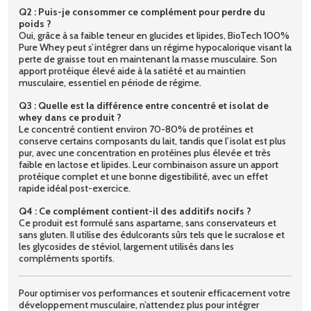
Q2 : Puis-je consommer ce complément pour perdre du
poids ?
Oui, grâce à sa faible teneur en glucides et lipides, BioTech 100%
Pure Whey peut s’intégrer dans un régime hypocalorique visant la
perte de graisse tout en maintenant la masse musculaire. Son
apport protéique élevé aide à la satiété et au maintien
musculaire, essentiel en période de régime.
Q3 : Quelle est la différence entre concentré et isolat de
whey dans ce produit ?
Le concentré contient environ 70-80% de protéines et
conserve certains composants du lait, tandis que l’isolat est plus
pur, avec une concentration en protéines plus élevée et très
faible en lactose et lipides. Leur combinaison assure un apport
protéique complet et une bonne digestibilité, avec un effet
rapide idéal post-exercice.
Q4 : Ce complément contient-il des additifs nocifs ?
Ce produit est formulé sans aspartame, sans conservateurs et
sans gluten. Il utilise des édulcorants sûrs tels que le sucralose et
les glycosides de stéviol, largement utilisés dans les
compléments sportifs.
Pour optimiser vos performances et soutenir efficacement votre
développement musculaire, n’attendez plus pour intégrer