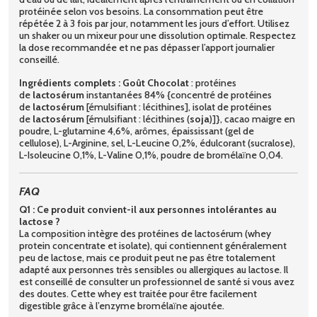
protéinée selon vos besoins. La consommation peut être
répétée 2 à 3 fois par jour, notamment les jours d’effort. Utilisez
un shaker ou un mixeur pour une dissolution optimale. Respectez
la dose recommandée et ne pas dépasser l’apport journalier
conseillé.
Ingrédients complets :
Goût Chocolat
: protéines
de
lactosérum
instantanées 84% {concentré de protéines
de
lactosérum
[émulsifiant : lécithines], isolat de protéines
de
lactosérum
[émulsifiant : lécithines (
soja
)]}, cacao maigre en
poudre, L-glutamine 4,6%, arômes, épaississant (gel de
cellulose), L-Arginine, sel, L-Leucine 0,2%, édulcorant (sucralose),
L-Isoleucine 0,1%, L-Valine 0,1%, poudre de bromélaïne 0,04.
FAQ
Q1 : Ce produit convient-il aux personnes intolérantes au
lactose ?
La composition intègre des protéines de lactosérum (whey
protein concentrate et isolate), qui contiennent généralement
peu de lactose, mais ce produit peut ne pas être totalement
adapté aux personnes très sensibles ou allergiques au lactose. Il
est conseillé de consulter un professionnel de santé si vous avez
des doutes. Cette whey est traitée pour être facilement
digestible grâce à l’enzyme bromélaïne ajoutée.