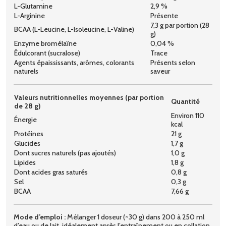
L-Glutamine
2,9 %
L-Arginine
Présente
7,3 g par portion (28
BCAA (L-Leucine, L-Isoleucine, L-Valine)
g)
Enzyme bromélaïne
0,04 %
Édulcorant (sucralose)
Trace
Agents épaississants, arômes, colorants
Présents selon
naturels
saveur
Valeurs nutritionnelles moyennes (par portion
Quantité
de 28 g)
Environ 110
Énergie
kcal
Protéines
21 g
Glucides
1,7 g
Dont sucres naturels (pas ajoutés)
1,0 g
Lipides
1,8 g
Dont acides gras saturés
0,8 g
Sel
0,3 g
BCAA
7,66 g
Mode d’emploi :
Mélanger 1 doseur (~30 g) dans 200 à 250 ml
d’eau ou de lait, idéalement après l’entraînement ou en collation