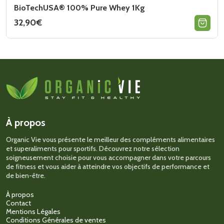
BioTechUSA® 100% Pure Whey 1Kg
32,90
€
Ce
produit
a
plusieurs
variations.
Les
options
peuvent
être
choisies
sur
À propos
la
page
Organic Vie vous présente le meilleur des compléments alimentaires
du
et superaliments pour sportifs. Découvrez notre sélection
produit
soigneusement choisie pour vous accompagner dans votre parcours
de fitness et vous aider à atteindre vos objectifs de performance et
de bien-être.
À propos
Contact
Mentions Légales
Conditions Générales de ventes