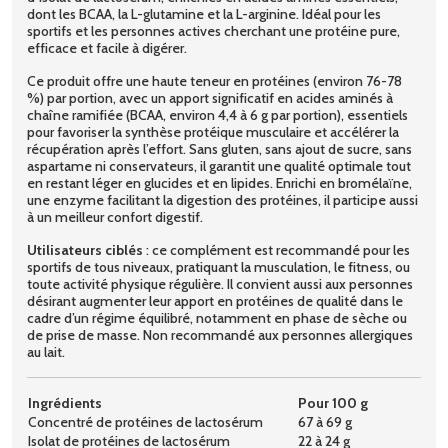
dont les BCAA, la L-glutamine et la L-arginine. Idéal pour les
sportifs et les personnes actives cherchant une protéine pure,
efficace et facile à digérer.
Ce produit offre une haute teneur en protéines (environ 76-78
%) par portion, avec un apport significatif en acides aminés à
chaîne ramifiée (BCAA, environ 4,4 à 6 g par portion), essentiels
pour favoriser la synthèse protéique musculaire et accélérer la
récupération après l’effort. Sans gluten, sans ajout de sucre, sans
aspartame ni conservateurs, il garantit une qualité optimale tout
en restant léger en glucides et en lipides. Enrichi en bromélaïne,
une enzyme facilitant la digestion des protéines, il participe aussi
à un meilleur confort digestif.
Utilisateurs ciblés
: ce complément est recommandé pour les
sportifs de tous niveaux, pratiquant la musculation, le fitness, ou
toute activité physique régulière. Il convient aussi aux personnes
désirant augmenter leur apport en protéines de qualité dans le
cadre d’un régime équilibré, notamment en phase de sèche ou
de prise de masse. Non recommandé aux personnes allergiques
au lait.
Ingrédients
Pour 100 g
Concentré de protéines de lactosérum
67 à 69 g
Isolat de protéines de lactosérum
22 à 24 g