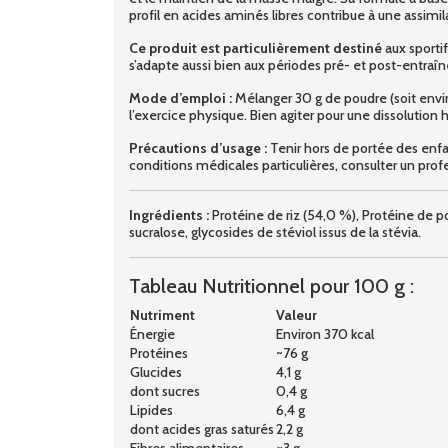
profil en acides aminés libres contribue à une assimi
Ce produit est particulièrement destiné
aux sportif
s’adapte aussi bien aux périodes pré- et post-entra
Mode d’emploi :
Mélanger 30 g de poudre (soit envi
l’exercice physique. Bien agiter pour une dissolutio
Précautions d’usage :
Tenir hors de portée des enfa
conditions médicales particulières, consulter un profe
Ingrédients :
Protéine de riz (54,0 %), Protéine de po
sucralose, glycosides de stéviol issus de la stévia.
Tableau Nutritionnel pour 100 g :
Nutriment
Valeur
Énergie
Environ 370 kcal
Protéines
~76 g
Glucides
4,1 g
dont sucres
0,4 g
Lipides
6,4 g
dont acides gras saturés
2,2 g
Fibres alimentaires
~3 g