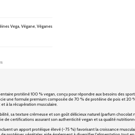
éines Vega
,
Végane
,
Véganes
es
ntaire protéiné 100 % vegan, conçu pour répondre aux besoins des sport
socie une formule premium composée de 70 % de protéine de pois et 20 % d
t à la récupération musculaire.
té, sa texture crémeuse et son goût délicieux naturel (parfum chocolat nois
ie de certifications assurant son authenticité vegan et sa qualité nutritionne
luent un apport protéique élevé (~75 %) favorisant la croissance musculaire
 de protéines végétales aide également à diversifier l’alimentation tout e