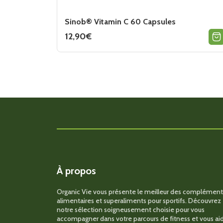
Olimp® Whey Protein Complex 100%. 2270g
Sinob® Vitamin C 60 Capsules
12,90
€
À propos
Organic Vie vous présente le meilleur des complément
alimentaires et superaliments pour sportifs. Découvrez
notre sélection soigneusement choisie pour vous
accompagner dans votre parcours de fitness et vous ai