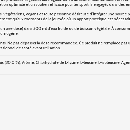
lation optimale et un soutien efficace pour les sportifs engagés dans des e
s, végétariens, vegans et toute personne désireuse d’intégrer une source pr
înement qu’aux moments de la journée où un apport protéique est nécessair
ron une dose) dans 300 ml d’eau froide ou de boisson végétale. À consomm
n homogène.
nts. Ne pas dépasser la dose recommandée. Ce produit ne remplace pas une
ssionnel de santé avant utilisation.
is (30,0 %), Arôme, Chlorhydrate de L-lysine, L-leucine, L-isoleucine, Agent