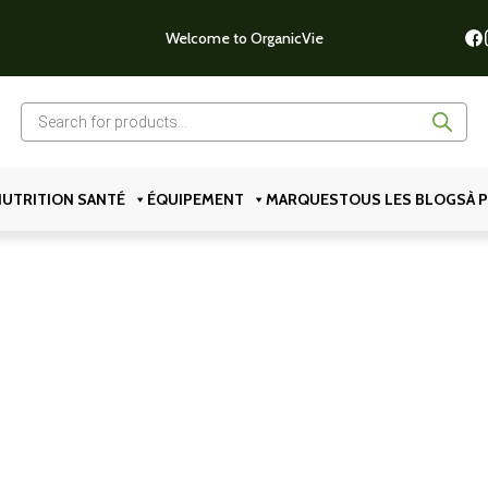
Welcome to OrganicVie
Recherche
de
produits
UTRITION SANTÉ
ÉQUIPEMENT
MARQUES
TOUS LES BLOGS
À 