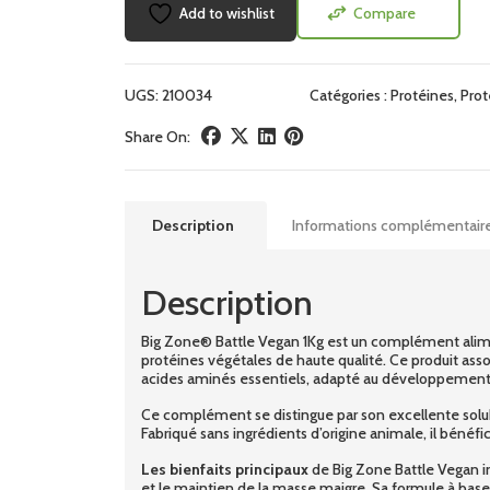
Add to wishlist
Compare
UGS:
210034
Catégories :
Protéines
,
Prot
Share On:
Description
Informations complémentair
Description
Big Zone® Battle Vegan 1Kg est un complément alime
protéines végétales de haute qualité. Ce produit as
acides aminés essentiels, adapté au développement e
Ce complément se distingue par son excellente solubili
Fabriqué sans ingrédients d’origine animale, il bénéfic
Les bienfaits principaux
de Big Zone Battle Vegan inc
et le maintien de la masse maigre. Sa formule à base