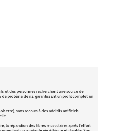
ifs et des personnes recherchant une source de
e protéine de riz, garantissant un profil complet en
ette), sans recours à des additifs artificiels.
lle.
, la réparation des fibres musculaires après l’effort
n respectant un mode de vie éthique et durable. Son