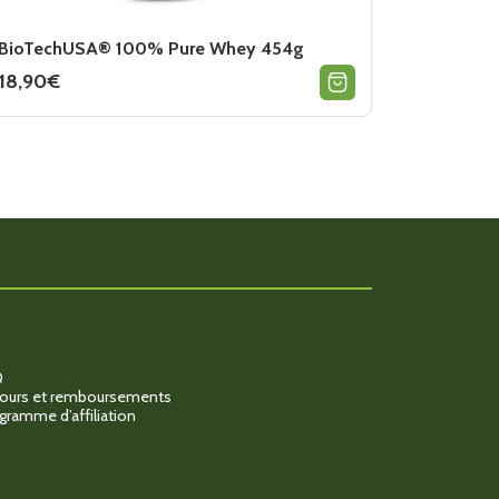
BioTechUSA® 100% Pure Whey 454g
18,90
€
Ce
produit
a
plusieurs
variations.
Les
options
peuvent
être
choisies
sur
la
page
du
produit
Q
ours et remboursements
gramme d’affiliation