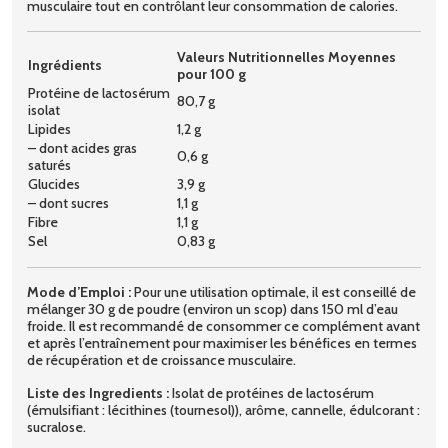
musculaire tout en contrôlant leur consommation de calories.
Valeurs Nutritionnelles Moyennes
Ingrédients
pour 100 g
Protéine de lactosérum
80,7 g
isolat
Lipides
1,2 g
– dont acides gras
0,6 g
saturés
Glucides
3,9 g
– dont sucres
1,1 g
Fibre
1,1 g
Sel
0,83 g
Mode d’Emploi :
Pour une utilisation optimale, il est conseillé de
mélanger 30 g de poudre (environ un scop) dans 150 ml d’eau
froide. Il est recommandé de consommer ce complément avant
et après l’entraînement pour maximiser les bénéfices en termes
de récupération et de croissance musculaire.
Liste des Ingredients :
Isolat de protéines de lactosérum
(émulsifiant : lécithines (tournesol)), arôme, cannelle, édulcorant :
sucralose.