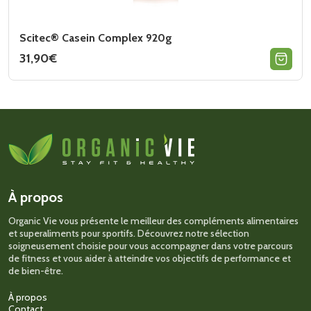
Scitec® Casein Complex 920g
31,90
€
Ce
produit
a
plusieurs
variations.
Les
options
peuvent
être
choisies
sur
À propos
la
page
Organic Vie vous présente le meilleur des compléments alimentaires
du
et superaliments pour sportifs. Découvrez notre sélection
produit
soigneusement choisie pour vous accompagner dans votre parcours
de fitness et vous aider à atteindre vos objectifs de performance et
de bien-être.
À propos
Contact