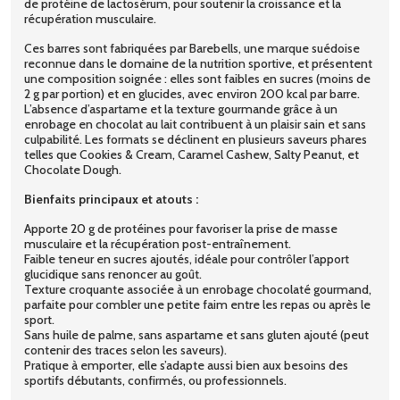
de protéine de lactosérum, pour soutenir la croissance et la
récupération musculaire.
Ces barres sont fabriquées par Barebells, une marque suédoise
reconnue dans le domaine de la nutrition sportive, et présentent
une composition soignée : elles sont faibles en sucres (moins de
2 g par portion) et en glucides, avec environ 200 kcal par barre.
L’absence d’aspartame et la texture gourmande grâce à un
enrobage en chocolat au lait contribuent à un plaisir sain et sans
culpabilité. Les formats se déclinent en plusieurs saveurs phares
telles que Cookies & Cream, Caramel Cashew, Salty Peanut, et
Chocolate Dough.
Bienfaits principaux et atouts :
Apporte 20 g de protéines pour favoriser la prise de masse
musculaire et la récupération post-entraînement.
Faible teneur en sucres ajoutés, idéale pour contrôler l’apport
glucidique sans renoncer au goût.
Texture croquante associée à un enrobage chocolaté gourmand,
parfaite pour combler une petite faim entre les repas ou après le
sport.
Sans huile de palme, sans aspartame et sans gluten ajouté (peut
contenir des traces selon les saveurs).
Pratique à emporter, elle s’adapte aussi bien aux besoins des
sportifs débutants, confirmés, ou professionnels.