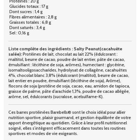
Protéines : 20 g
Glucides totaux : 17 g
Dont sucres : 1,4 g
Fibres alimentaires : 2,8 g
Graisses totales : 6,8 g
Dont saturés : 3,4 g
Sel : 0,16 g
Liste complète des ingrédients :
Salty Peanut(cacahuète
salée):
Protéines de lait, chocolat au lait 22% (édulcorant :
maltitol, beurre de cacao, poudre de lait entier, pâte de cacao,
émulsifiant : lécithine de soja, arômes), humectant : glycérine,
isomaltooligosaccharides, hydrolysat de collagène, cacahuètes
4%, chocolat blanc 3,8% (édulcorant (maltitol), beurre de cacao,
lait entier en poudre, émulsifiant (lécithine de soja), Arôme),
flocons de soja (protéine de soja, cacao, eau, amidon de tapioca,
graisse de palme, pâte d’arachide 1,3%, poudre de cacao allégée,
arôme, sel, édulcorants (sucralose, acelsulfame-K).
Ces barres protéinées Barebells® sont le choix idéal pour allier
nutrition sportive, plaisir gourmand, et gestion équilibrée de votre
apport énergétique au quotidien. Grâce à leur profil nutritionnel
soigné, elles s’intègrent efficacement dans toutes les routines
sportives et modes de vie exigeants.