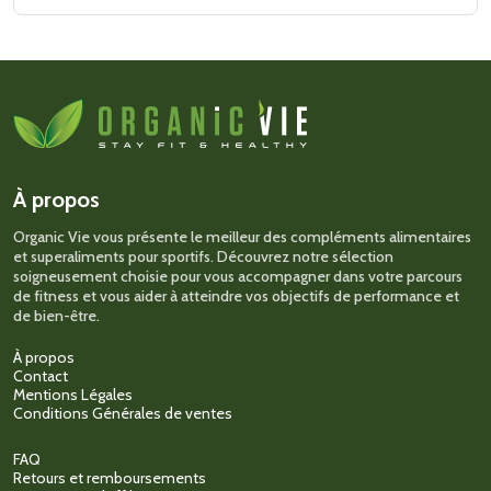
produit
a
plusieurs
variations.
Les
options
peuvent
être
choisies
sur
À propos
la
page
Organic Vie vous présente le meilleur des compléments alimentaires
du
et superaliments pour sportifs. Découvrez notre sélection
produit
soigneusement choisie pour vous accompagner dans votre parcours
de fitness et vous aider à atteindre vos objectifs de performance et
de bien-être.
À propos
Contact
Mentions Légales
Conditions Générales de ventes
FAQ
Retours et remboursements